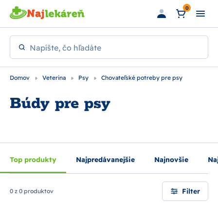
Preskočiť na hlavný obsah
0
Napíšte, čo hľadáte
Domov
Veterina
Psy
Chovateľské potreby pre psy
Búdy pre psy
Top produkty
Najpredávanejšie
Najnovšie
Naj
Filter
0 z 0 produktov