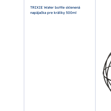
enená
TRIXIE Water bottle sklenená
25ml
napájačka pre králiky 500ml