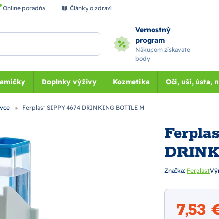
Online poradňa
Články o zdraví
Vernostný
program
Nákupom získavate
body
Mamičky
Doplnky výživy
Kozmetika
Oči, uši, ústa, 
avce
Ferplast SIPPY 4674 DRINKING BOTTLE M
Ferpla
DRINK
Značka:
Ferplast
Vý
7,53