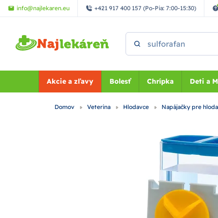
Preskočiť na hlavný obsah
info@najlekaren.eu
+421 917 400 157 (Po-Pia: 7:00-15:30)
Vyhľadať
Akcie a zľavy
Bolesť
Chrípka
Deti a 
Domov
Veterina
Hlodavce
Napájačky pre hlod