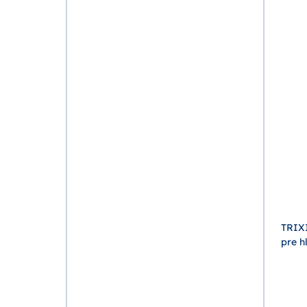
TRIXI
pre h