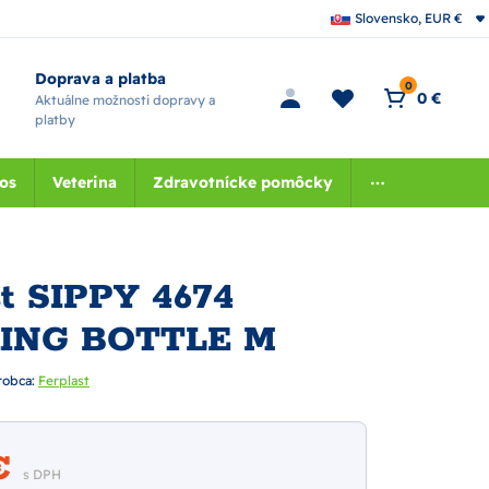
Slovensko, EUR €
Doprava a platba
0
0 €
Aktuálne možnosti dopravy a
platby
nos
Veterina
Zdravotnícke pomôcky
st SIPPY 4674
ING BOTTLE M
robca:
Ferplast
 €
s DPH