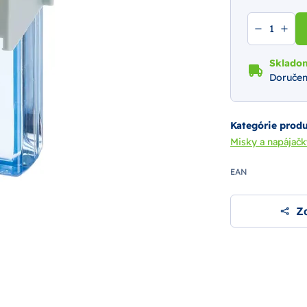
Sklado
Doručen
Kategórie prod
Misky a napájač
EAN
Zd