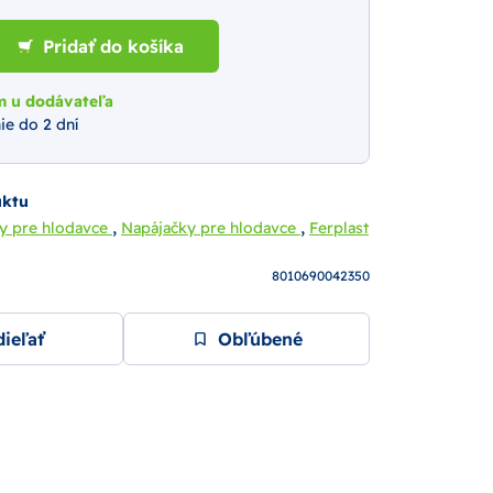
Pridať do košíka
m u dodávateľa
ie do 2 dní
uktu
,
,
ky pre hlodavce
Napájačky pre hlodavce
Ferplast
8010690042350
ieľať
Obľúbené