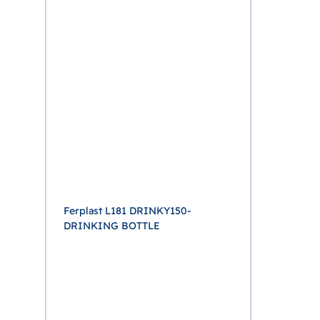
Ferplast 
BOTTLE S
Ferplast L181 DRINKY150-
DRINKING BOTTLE