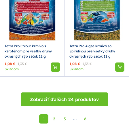
Tetra Pro Colour krmivo s
Tetra Pro Algae krmivo so
karoténom pre všetky druhy
Spirulinou pre všetky druhy
okrasných rýb sáčok 12 g
okrasných rýb sáčok 12 g
1,08 €
1,35 €
1,08 €
1,35 €
Skladom
Skladom
Zobraziť ďalších 24 produktov
1
2
3
6
⋯