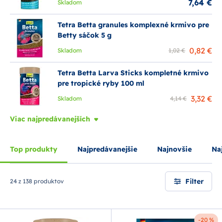
7,64 €
Skladom
Tetra Betta granules komplexné krmivo pre
Betty sáčok 5 g
0,82 €
Skladom
1,02 €
Tetra Betta Larva Sticks kompletné krmivo
pre tropické ryby 100 ml
3,32 €
Skladom
4,14 €
Viac najpredávanejších
Top produkty
Najpredávanejšie
Najnovšie
Naj
Filter
24 z 138 produktov
-20 %