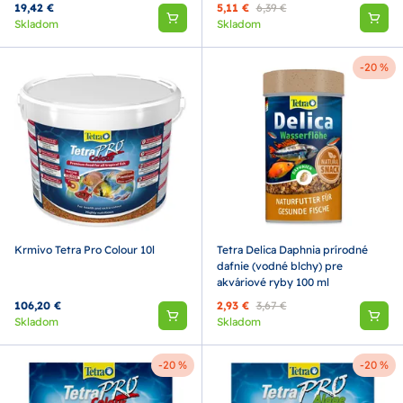
19,42 €
5,11 €
6,39 €
Skladom
Skladom
-20 %
Krmivo Tetra Pro Colour 10l
Tetra Delica Daphnia prírodné
dafnie (vodné blchy) pre
akváriové ryby 100 ml
106,20 €
2,93 €
3,67 €
Skladom
Skladom
-20 %
-20 %