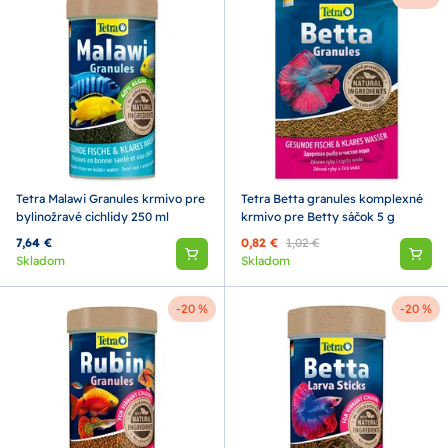
Tetra Malawi Granules krmivo pre
Tetra Betta granules komplexné
bylinožravé cichlidy 250 ml
krmivo pre Betty sáčok 5 g
7,64 €
0,82 €
1,02 €
Skladom
Skladom
-20 %
-20 %