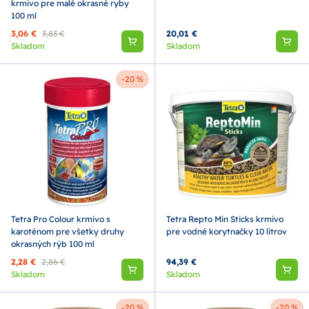
krmivo pre malé okrasné ryby
100 ml
3,06 €
3,83 €
20,01 €
Skladom
Skladom
-20 %
Tetra Pro Colour krmivo s
Tetra Repto Min Sticks krmivo
karoténom pre všetky druhy
pre vodné korytnačky 10 litrov
okrasných rýb 100 ml
2,28 €
2,86 €
94,39 €
Skladom
Skladom
-20 %
-20 %