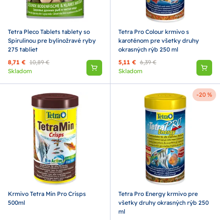
Tetra Pleco Tablets tablety so
Tetra Pro Colour krmivo s
Spirulinou pre bylinožravé ryby
karoténom pre všetky druhy
275 tabliet
okrasných rýb 250 ml
8,71 €
10,89 €
5,11 €
6,39 €
Skladom
Skladom
-20 %
Krmivo Tetra Min Pro Crisps
Tetra Pro Energy krmivo pre
500ml
všetky druhy okrasných rýb 250
ml