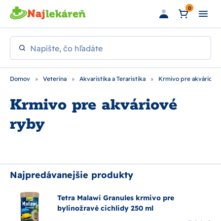
Preskočiť na hlavný obsah
0
Napíšte, čo hľadáte
Domov
Veterina
Akvaristika a Teraristika
Krmivo pre akváriové 
Krmivo pre akváriové
ryby
Najpredávanejšie produkty
Tetra Malawi Granules krmivo pre
bylinožravé cichlidy 250 ml