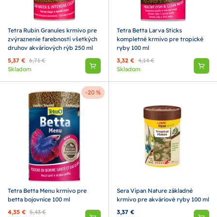
Tetra Rubin Granules krmivo pre
Tetra Betta Larva Sticks
zvýraznenie farebnosti všetkých
kompletné krmivo pre tropické
druhov akváriových rýb 250 ml
ryby 100 ml
5,37 €
6,71 €
3,32 €
4,14 €
Skladom
Skladom
-20 %
Tetra Betta Menu krmivo pre
Sera Vipan Nature základné
betta bojovnice 100 ml
krmivo pre akváriové ryby 100 ml
4,35 €
5,43 €
3,37 €