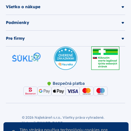
Všetko o nákupe
Podmienky
Pre firmy
Bezpečná platba
© 2026 Najlekáreň s.r.o.. Všetky práva vyhradené.
Vytvoril
Nastavenie Cookies
Podmienky používania
Táto stránka používa technológiu cookies pre