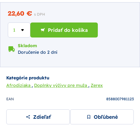
22,60 €
s DPH
Pridať do košíka
Skladom
Doručenie do 2 dní
Kategórie produktu
,
,
Afrodiziaka
Doplnky výživy pre muža
Zerex
EAN
8588007981123
Zdieľať
Obľúbené