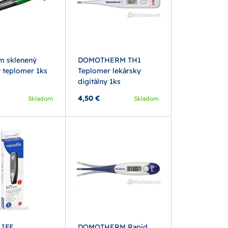
m sklenený
DOMOTHERM TH1
y teplomer 1ks
Teplomer lekársky
digitálny 1ks
4,50 €
Skladom
Skladom
IFE
DOMOTHERM Rapid