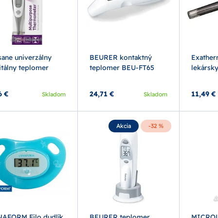
sane univerzálny
BEURER kontaktný
Exather
itálny teplomer
teplomer BEU-FT65
lekársk
6 €
24,71 €
11,49 €
Skladom
Skladom
Akcia
-32 %
AFORM Filo dudlík
BEURER teplomer
MICROL