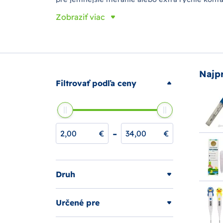
V tejto kategórii nájdete 6 produktov napríklad
Zobraziť viac
Najp
Filtrovať podľa ceny
-
€
€
Druh
Určené pre