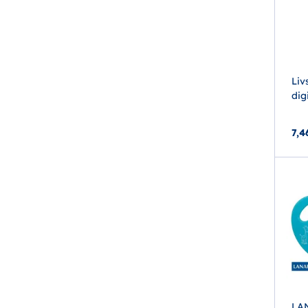
Liv
dig
7,4
LAN