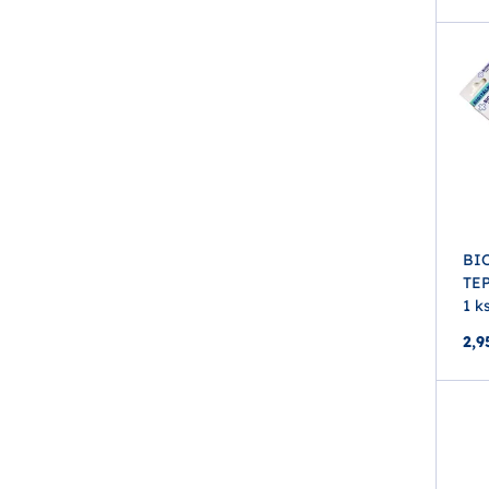
BIO
TE
1 k
2,9