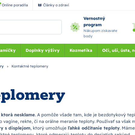
Online poradňa
Články o zdraví
Vernostný
program
Nákupom získavate
body
Mamičky
Doplnky výživy
Kozmetika
Oči, uši, ústa, 
ery
Kontaktné teplomery
eplomery
 ktorá nesklame
. A pomôže všade tam, kde je bezdotykový t
o vagíne, rekte, či na orálne meranie teploty. Používať sa však 
y s displejom
, ktorý umožňuje
ľahké odčítanie teploty
. Máme
aktné teplomery, ktoré odmerajú teplotu do desiatich sekúnd.