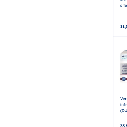
s t
11,
Ver
inf
(D
33,