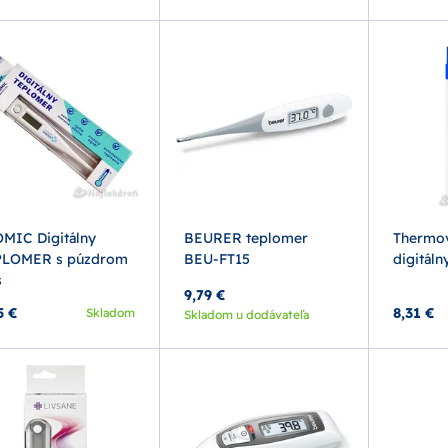
MIC Digitálny
BEURER teplomer
Thermov
PLOMER s púzdrom
BEU-FT15
digitáln
s
9,79 €
5 €
8,31 €
Skladom
Skladom u dodávateľa