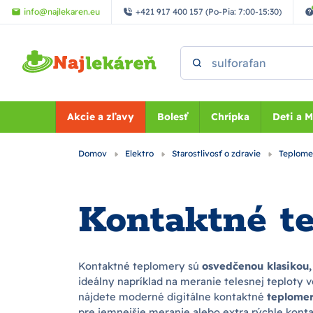
Preskočiť na hlavný obsah
info@najlekaren.eu
+421 917 400 157 (Po-Pia: 7:00-15:30)
Vyhľadať
Akcie a zľavy
Bolesť
Chrípka
Deti a 
Domov
Elektro
Starostlivosť o zdravie
Teplom
Kontaktné t
Kontaktné teplomery sú
osvedčenou klasikou,
ideálny napríklad na meranie telesnej teploty v
nájdete moderné digitálne kontaktné
teplomer
pre jemnejšie meranie alebo extra rýchle kont