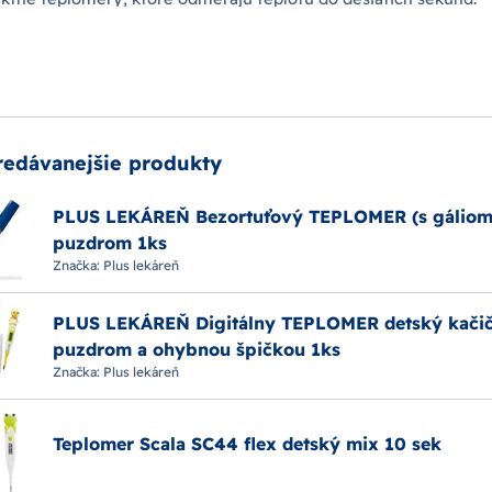
 aj od značky
Microlife
.
redávanejšie produkty
PLUS LEKÁREŇ Bezortuťový TEPLOMER (s gáliom
puzdrom 1ks
Značka:
Plus lekáreň
PLUS LEKÁREŇ Digitálny TEPLOMER detský kačič
puzdrom a ohybnou špičkou 1ks
Značka:
Plus lekáreň
Teplomer Scala SC44 flex detský mix 10 sek