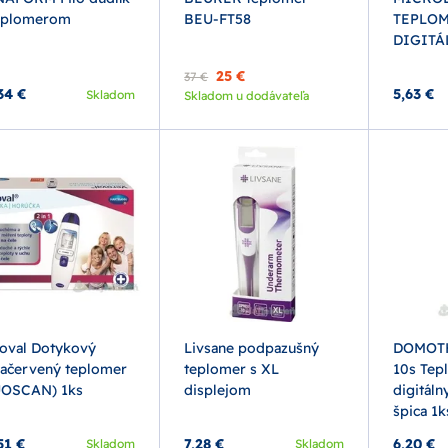
eplomerom
BEU-FT58
TEPLO
DIGITÁ
25 €
37 €
34 €
5,63 €
Skladom
Skladom u dodávateľa
oval Dotykový
Livsane podpazušný
DOMOTH
račervený teplomer
teplomer s XL
10s Tep
UOSCAN) 1ks
displejom
digitálny
špica 1k
51 €
7,28 €
6,20 €
Skladom
Skladom