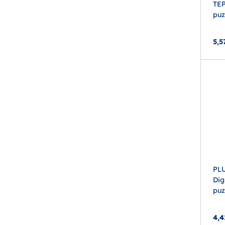
TEP
puz
5,5
PL
Dig
puz
4,4