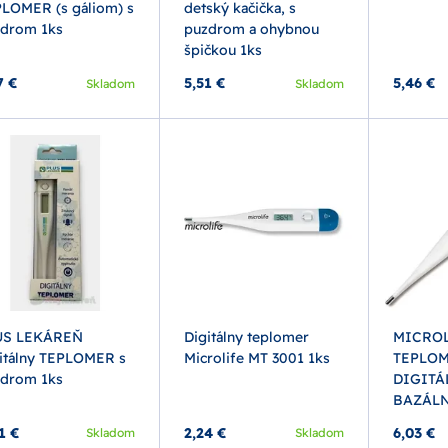
LOMER (s gáliom) s
detský kačička, s
drom 1ks
puzdrom a ohybnou
špičkou 1ks
7 €
5,51 €
5,46 €
Skladom
Skladom
US LEKÁREŇ
Digitálny teplomer
MICROL
itálny TEPLOMER s
Microlife MT 3001 1ks
TEPLO
drom 1ks
DIGITÁ
BAZÁLN
1 €
2,24 €
6,03 €
Skladom
Skladom