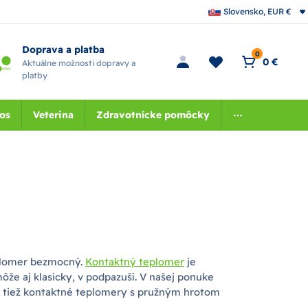
Slovensko, EUR €
Doprava a platba
0
0 €
Aktuálne možnosti dopravy a
platby
nos
Veterina
Zdravotnícke pomôcky
eplomer bezmocný.
Kontaktný teplomer
je
môže aj klasicky, v podpazuší. V našej ponuke
 tiež kontaktné teplomery s pružným hrotom