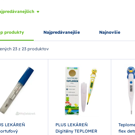
ajpredávanejších
p produkty
Najpredávanejšie
Najnovšie
ených
23 z 23 produktov
US LEKÁREŇ
PLUS LEKÁREŇ
Teplome
ortuťový
Digitálny TEPLOMER
flex det