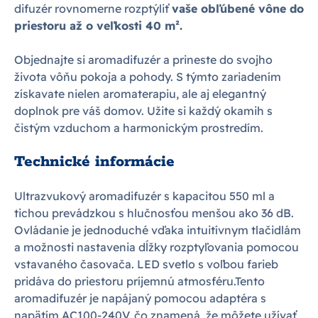
difuzér rovnomerne rozptýliť
vaše obľúbené vône do
priestoru až o veľkosti 40 m².
Objednajte si aromadifuzér a prineste do svojho
života vôňu pokoja a pohody. S týmto zariadením
získavate nielen aromaterapiu, ale aj elegantný
doplnok pre váš domov. Užite si každý okamih s
čistým vzduchom a harmonickým prostredím.
Technické informácie
Ultrazvukový aromadifuzér s kapacitou 550 ml a
tichou prevádzkou s hlučnosťou menšou ako 36 dB.
Ovládanie je jednoduché vďaka intuitívnym tlačidlám
a možnosti nastavenia dĺžky rozptyľovania pomocou
vstavaného časovača. LED svetlo s voľbou farieb
pridáva do priestoru príjemnú atmosféru.Tento
aromadifuzér je napájaný pomocou adaptéra s
napätím AC100-240V, čo znamená, že môžete užívať