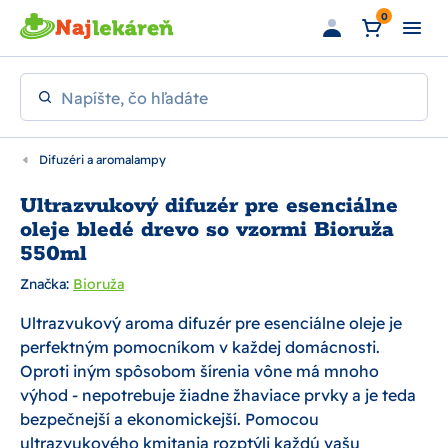
Preskočiť na hlavný obsah
0
Napíšte, čo hľadáte
Difuzéri a aromalampy
Ultrazvukový difuzér pre esenciálne
oleje bledé drevo so vzormi Bioruža
550ml
Značka:
Bioruža
Ultrazvukový aroma difuzér pre esenciálne oleje je
perfektným pomocníkom v každej domácnosti.
Oproti iným spôsobom šírenia vône má mnoho
výhod - nepotrebuje žiadne žhaviace prvky a je teda
bezpečnejší a ekonomickejší. Pomocou
ultrazvukového kmitania rozptýli každú vašu