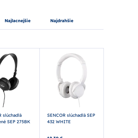
Najlacnejšie
Najdrahšie
slúchadlá
SENCOR slúchadlá SEP
ené SEP 275BK
432 WHITE