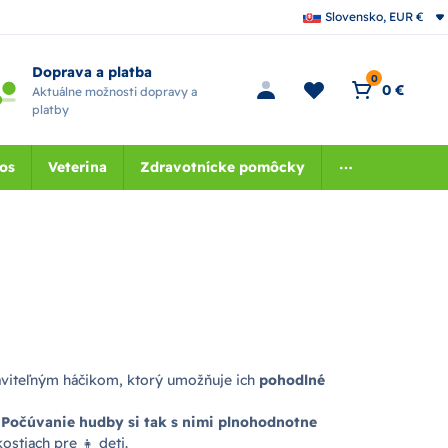
Slovensko, EUR €
Doprava a platba
0
0 €
Aktuálne možnosti dopravy a
platby
nos
Veterina
Zdravotnícke pomôcky
taviteľným háčikom, ktorý umožňuje ich
pohodlné
.
Počúvanie hudby si tak s nimi plnohodnotne
stiach pre 👧 deti.