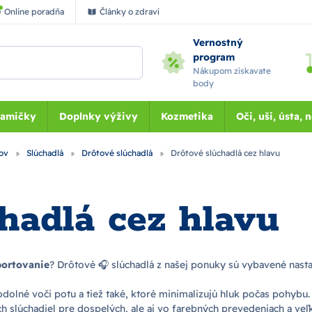
Online poradňa
Články o zdraví
Vernostný
program
Nákupom získavate
body
Mamičky
Doplnky výživy
Kozmetika
Oči, uši, ústa, 
cov
Slúchadlá
Drôtové slúchadlá
Drôtové slúchadlá cez hlavu
hadlá cez hlavu
športovanie
? Drôtové 🎧 slúchadlá z našej ponuky sú vybavené nas
dolné voči potu a tiež také, ktoré minimalizujú hluk počas pohybu
slúchadiel pre dospelých, ale aj vo farebných prevedeniach a veľko