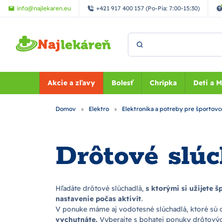
Preskočiť na hlavný obsah
info@najlekaren.eu
+421 917 400 157 (Po-Pia: 7:00-15:30)
Vyhľadať
Akcie a zľavy
Bolesť
Chrípka
Deti a 
Domov
Elektro
Elektronika a potreby pre športov
Drôtové slúc
Hľadáte drôtové slúchadlá,
s ktorými si užijete 
nastavenie počas aktivít
.
V ponuke máme aj vodotesné slúchadlá, ktoré sú o
vychutnáte.
Vyberajte s bohatej ponuky drôtových 