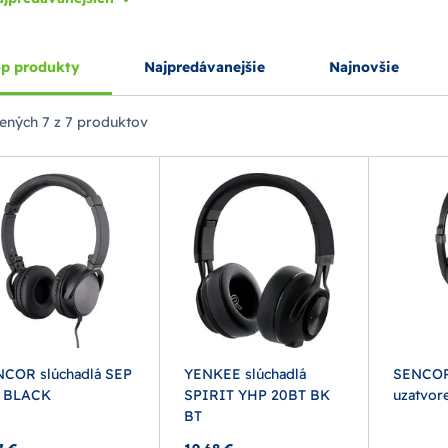
p produkty
Najpredávanejšie
Najnovšie
ených
7 z 7 produktov
COR slúchadlá SEP
YENKEE slúchadlá
SENCOR 
3 BLACK
SPIRIT YHP 20BT BK
uzatvor
BT