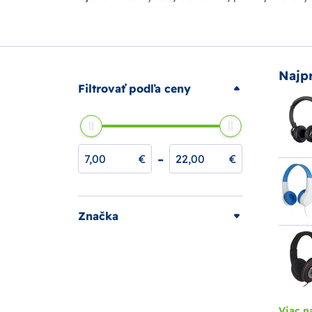
Najp
Filtrovať podľa ceny
-
€
€
Značka
Viac n