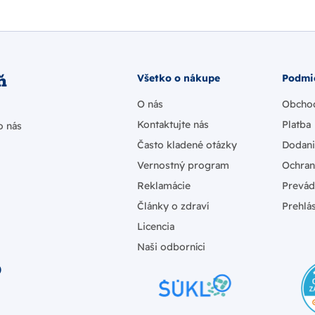
ň
Všetko o nákupe
Podmi
O nás
Obcho
Kontaktujte nás
Platba
o nás
Často kladené otázky
Dodan
Vernostný program
Ochran
Reklamácie
Prevád
Články o zdraví
Prehlás
Licencia
Naši odborníci
)