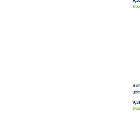
9,5
Skl
SEN
uza
9,5
Skl