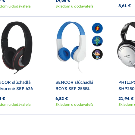
7 €
19,68 €
8,61 €
adom u dodávateľa
Skladom u dodávateľa
COR slúchadlá
SENCOR slúchadlá
PHILIPS
tvorené SEP 626
BOYS SEP 255BL
SHP250
8 €
6,82 €
21,94 €
adom u dodávateľa
Skladom u dodávateľa
Skladom 