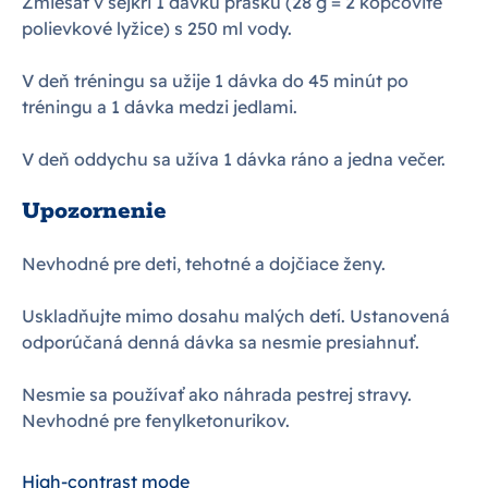
Zmiešať v šejkri 1 dávku prášku (28 g = 2 kopcovité
polievkové lyžice) s 250 ml vody.
V deň tréningu sa užije 1 dávka do 45 minút po
tréningu a 1 dávka medzi jedlami.
V deň oddychu sa užíva 1 dávka ráno a jedna večer.
Upozornenie
Nevhodné pre deti, tehotné a dojčiace ženy.
Uskladňujte mimo dosahu malých detí. Ustanovená
odporúčaná denná dávka sa nesmie presiahnuť.
Nesmie sa používať ako náhrada pestrej stravy.
Nevhodné pre fenylketonurikov.
High-contrast mode