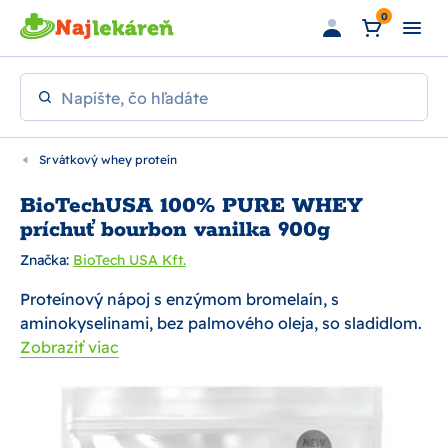
Preskočiť na hlavný obsah
0
Napíšte, čo hľadáte
Srvátkový whey proteín
BioTechUSA 100% PURE WHEY
príchuť bourbon vanilka 900g
Značka:
BioTech USA Kft.
Proteínový nápoj s enzýmom bromelaín, s
aminokyselinami, bez palmového oleja, so sladidlom.
Zobraziť viac