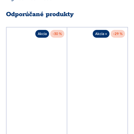
Odporúčané produkty
%
Akcia
-30 %
Akcia +
-29 %