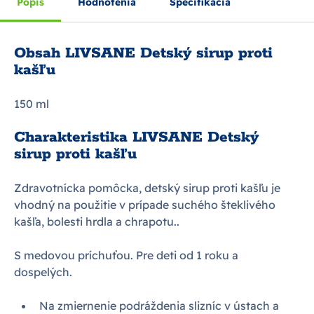
Popis
Hodnotenia
Špecifikácia
Obsah LIVSANE Detský sirup proti
kašľu
150 ml
Charakteristika LIVSANE Detský
sirup proti kašľu
Zdravotnícka pomôcka, detský sirup proti kašľu je
vhodný na použitie v prípade suchého šteklivého
kašľa, bolesti hrdla a chrapotu..
S medovou príchuťou. Pre deti od 1 roku a
dospelých.
Na zmiernenie podráždenia slizníc v ústach a