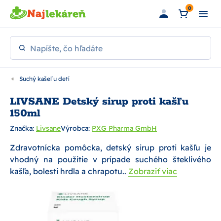
Preskočiť na hlavný obsah
0
Napíšte, čo hľadáte
Suchý kašeľ u detí
LIVSANE Detský sirup proti kašľu
150ml
Značka:
Livsane
Výrobca:
PXG Pharma GmbH
Zdravotnícka pomôcka, detský sirup proti kašľu je
vhodný na použitie v prípade suchého šteklivého
kašľa, bolesti hrdla a chrapotu..
Zobraziť viac