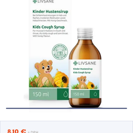
8,10 €
s DPH