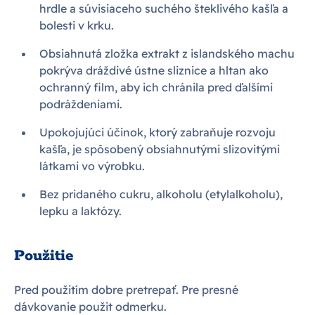
hrdle a súvisiaceho suchého šteklivého kašľa a
bolesti v krku.
Obsiahnutá zložka extrakt z islandského machu
pokrýva dráždivé ústne sliznice a hltan ako
ochranný film, aby ich chránila pred ďalšími
podráždeniami.
Upokojujúci účinok, ktorý zabraňuje rozvoju
kašľa, je spôsobený obsiahnutými slizovitými
látkami vo výrobku.
Bez pridaného cukru, alkoholu (etylalkoholu),
lepku a laktózy.
Použitie
Pred použitím dobre pretrepať. Pre presné
dávkovanie použit odmerku.