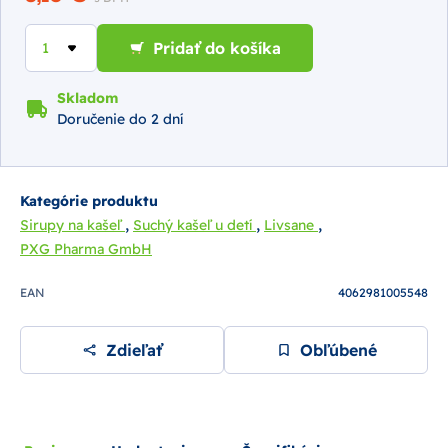
Pridať do košíka
Skladom
Doručenie do 2 dní
Kategórie produktu
,
,
,
Sirupy na kašeľ
Suchý kašeľ u detí
Livsane
PXG Pharma GmbH
EAN
4062981005548
Zdieľať
Obľúbené