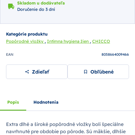
Skladom u dodávateľa
Doručenie do 3 dní
Kategórie produktu
,
,
Popôrodné vložky
Intímna hygiena žien
CHICCO
EAN
8058664009466
Zdieľať
Obľúbené
Popis
Hodnotenia
Extra dlhé a široké popôrodné vložky boli špeciálne
navrhnuté pre obdobie po pôrode. Sú mäkšie, dlhšie