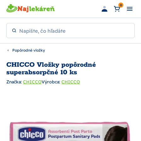
Preskočiť na hlavný obsah
0
Napíšte, čo hľadáte
Popôrodné vložky
CHICCO Vložky popôrodné
superabsorpčné 10 ks
Značka:
CHICCO
Výrobca:
CHICCO