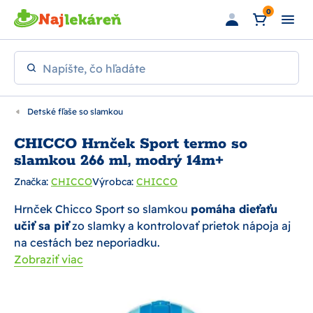
Preskočiť na hlavný obsah
0
Napíšte, čo hľadáte
Detské fľaše so slamkou
CHICCO Hrnček Sport termo so
slamkou 266 ml, modrý 14m+
Značka:
CHICCO
Výrobca:
CHICCO
Hrnček Chicco Sport so slamkou
pomáha dieťaťu
učiť sa piť
zo slamky a kontrolovať prietok nápoja aj
na cestách bez neporiadku.
Zobraziť viac