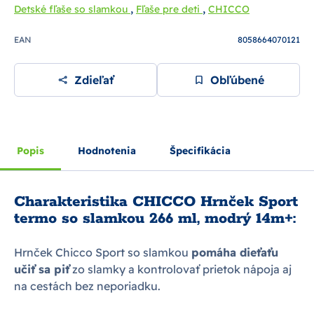
,
,
Detské fľaše so slamkou
Fľaše pre deti
CHICCO
EAN
8058664070121
Zdieľať
Obľúbené
Popis
Hodnotenia
Špecifikácia
Charakteristika CHICCO Hrnček Sport
termo so slamkou 266 ml, modrý 14m+:
Hrnček Chicco Sport so slamkou
pomáha dieťaťu
učiť sa piť
zo slamky a kontrolovať prietok nápoja aj
na cestách bez neporiadku.