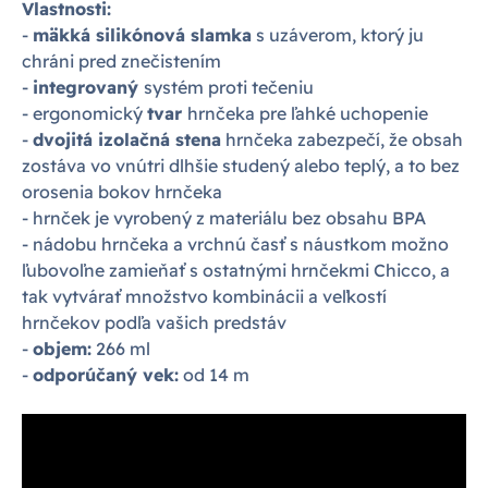
Vlastnosti:
-
mäkká silikónová slamka
s uzáverom, ktorý ju
chráni pred znečistením
-
integrovaný
systém proti tečeniu
- ergonomický
tvar
hrnčeka pre ľahké uchopenie
-
dvojitá izolačná stena
hrnčeka zabezpečí, že obsah
zostáva vo vnútri dlhšie studený alebo teplý, a to bez
orosenia bokov hrnčeka
- hrnček je vyrobený z materiálu bez obsahu BPA
- nádobu hrnčeka a vrchnú časť s náustkom možno
ľubovoľne zamieňať s ostatnými hrnčekmi Chicco, a
tak vytvárať množstvo kombinácii a veľkostí
hrnčekov podľa vašich predstáv
-
objem:
266 ml
-
odporúčaný vek:
od 14 m