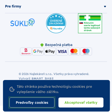
Pre firmy
Bezpečná platba
© 2026 Najlekáreň s.r.o.. Všetky práva vyhradené.
Vytvoril
Nastavenie Cookies
Podmienky používania
Táto stránka používa technológiu cookies pre
Odstúpiť od zmluvy
vylepšenie vášho zážitku.
Predvoľby cookies
Akceptovať všetky