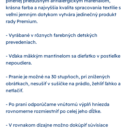
plnenej priedušným antialergickým materiálom,
krásna farba a najvyššia kvalita spracovania textílie s
veľmi jemným dotykom vytvára jedinečný produkt
rady Premium.
- Vyrábané v rôznych farebných detských
prevedeniach.
- Vďaka mäkkým mantinelom sa dieťatko v postieľke
nepoudiera.
- Pranie je možné na 30 stupňoch, pri znížených
obrátkach, nesušiť v sušičke na prádlo, žehliť ľahko a
netlačiť.
- Po praní odporúčame vnútornú výplň hniezda
rovnomerne rozmiestniť po celej jeho dĺžke.
- V rovnakom dizajne možno dokúpiť súvisiace