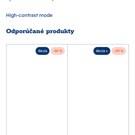
High-contrast mode
Odporúčané produkty
%
Akcia
-30 %
Akcia +
-29 %