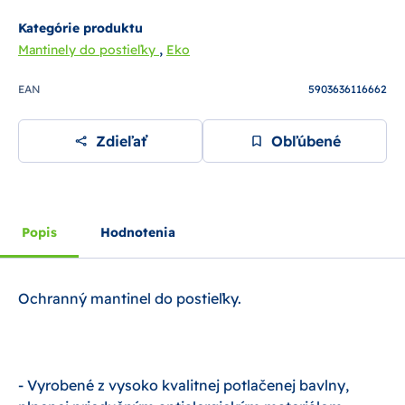
Kategórie produktu
,
Mantinely do postieľky
Eko
EAN
5903636116662
Zdieľať
Obľúbené
Popis
Hodnotenia
Ochranný mantinel do postieľky.
- Vyrobené z vysoko kvalitnej potlačenej bavlny,