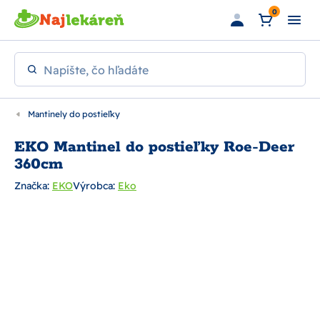
Preskočiť na hlavný obsah
0
Napíšte, čo hľadáte
Mantinely do postieľky
EKO Mantinel do postieľky Roe-Deer
360cm
Značka:
EKO
Výrobca:
Eko