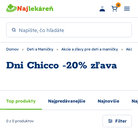
Preskočiť na hlavný obsah
0
Napíšte, čo hľadáte
Domov
Deti a Mamičky
Akcie a zľavy pre deti a mamičky
Akčné 
Dni Chicco -20% zľava
Top produkty
Najpredávanejšie
Najnovšie
Naj
Filter
0 z 0 produktov