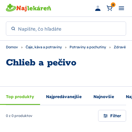
Preskočiť na hlavný obsah
0
Napíšte, čo hľadáte
Domov
Čaje, káva a potraviny
Potraviny a pochutiny
Zdravé po
Chlieb a pečivo
Top produkty
Najpredávanejšie
Najnovšie
Naj
Filter
0 z 0 produktov