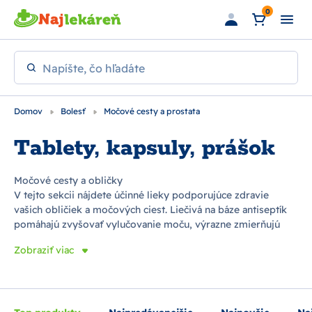
Preskočiť na hlavný obsah
0
Napíšte, čo hľadáte
Domov
Bolesť
Močové cesty a prostata
Tablety, kapsuly, prášok
Močové cesty a obličky
V tejto sekcii nájdete účinné lieky podporujúce zdravie
vašich obličiek a močových ciest. Liečivá na báze antiseptík
pomáhajú zvyšovať vylučovanie moču, výrazne zmierňujú
nepríjemné kŕče v podbrušku a podporujú vyplavovanie
Zobraziť viac
obličkových kameňov. Možno ich užívať pri akútnych a
chronických zápaloch močových ciest, ktoré často postihujú
aj obličky.
Mužské problémy s prostatou