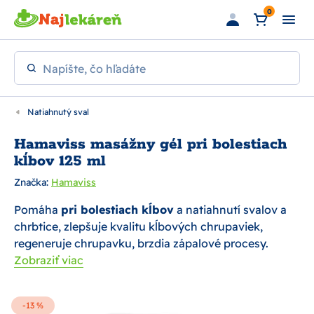
Preskočiť na hlavný obsah
0
Napíšte, čo hľadáte
Natiahnutý sval
Hamaviss masážny gél pri bolestiach
kĺbov 125 ml
Značka:
Hamaviss
Pomáha
pri bolestiach kĺbov
a natiahnutí svalov a
chrbtice, zlepšuje kvalitu kĺbových chrupaviek,
regeneruje chrupavku, brzdia zápalové procesy.
Zobraziť viac
-13 %