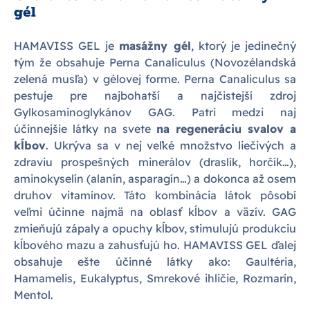
gél
HAMAVISS GEL je
masážny gél
, ktorý je jedinečný
tým že obsahuje Perna Canaliculus (Novozélandská
zelená musľa) v gélovej forme. Perna Canaliculus sa
pestuje pre najbohatší a najčistejší zdroj
Gylkosaminoglykánov GAG. Patri medzi naj
účinnejšie látky na svete
na regeneráciu svalov a
kĺbov
. Ukrýva sa v nej veľké množstvo liečivých a
zdraviu prospešných minerálov (draslík, horčík…),
aminokyselín (alanín, asparagín…) a dokonca až osem
druhov vitamínov. Táto kombinácia látok pôsobí
veľmi účinne najmä na oblasť kĺbov a väzív. GAG
zmieňujú zápaly a opuchy kĺbov, stimulujú produkciu
kĺbového mazu a zahusťujú ho. HAMAVISS GEL ďalej
obsahuje ešte účinné látky ako: Gaultéria,
Hamamelis, Eukalyptus, Smrekové ihličie, Rozmarín,
Mentol.