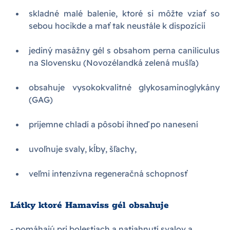
skladné malé balenie, ktoré si môžte vziať so
sebou hocikde a mať tak neustále k dispozícii
jediný masážny gél s obsahom perna caniliculus
na Slovensku (Novozélandká zelená mušľa)
obsahuje vysokokvalitné glykosaminoglykány
(GAG)
príjemne chladí a pôsobí ihneď po nanesení
uvoľnuje svaly, kĺby, šľachy,
veľmi intenzívna regeneračná schopnosť
Látky ktoré Hamaviss gél obsahuje
- pomáhajú pri bolestiach a natiahnutí svalov a