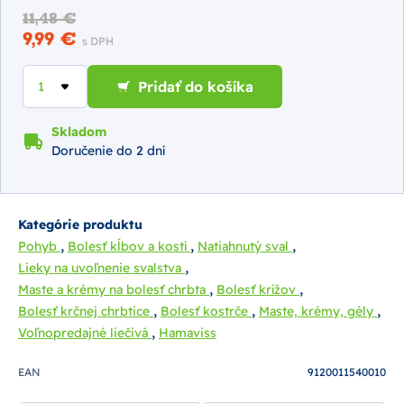
11,48 €
9,99 €
s DPH
Pridať do košíka
Skladom
Doručenie do 2 dní
Kategórie produktu
,
,
,
Pohyb
Bolesť kĺbov a kostí
Natiahnutý sval
,
Lieky na uvoľnenie svalstva
,
,
Maste a krémy na bolesť chrbta
Bolesť krížov
,
,
,
Bolesť krčnej chrbtice
Bolesť kostrče
Maste, krémy, gély
,
Voľnopredajné liečivá
Hamaviss
EAN
9120011540010