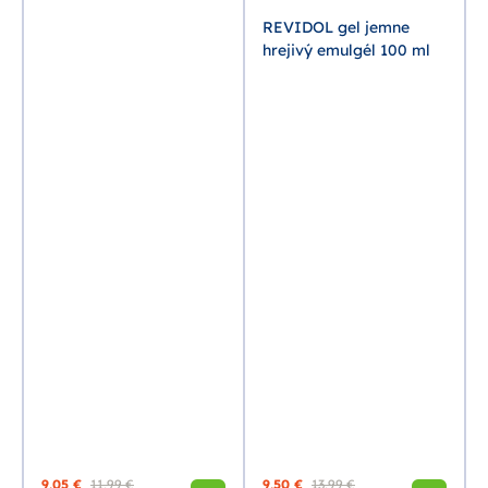
REVIDOL gel jemne
hrejivý emulgél 100 ml
9,05 €
11,99 €
9,50 €
13,99 €