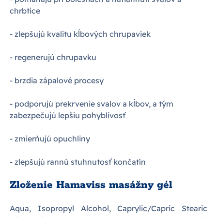
chrbtice
- zlepšujú kvalitu kĺbových chrupaviek
- regenerujú chrupavku
- brzdia zápalové procesy
- podporujú prekrvenie svalov a kĺbov, a tým
zabezpečujú lepšiu pohyblivosť
- zmierňujú opuchliny
- zlepšujú rannú stuhnutosť končatín
Zloženie Hamaviss masážny gél
Aqua, Isopropyl Alcohol, Caprylic/Capric Stearic