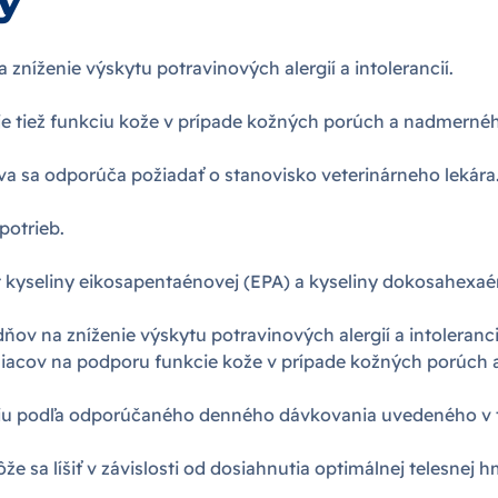
y
zníženie výskytu potravinových alergií a intolerancií.
uje tiež funkciu kože v prípade kožných porúch a nadmernéh
va sa odporúča požiadať o stanovisko veterinárneho lekára
potrieb.
et kyseliny eikosapentaénovej (EPA) a kyseliny dokosahexa
ov na zníženie výskytu potravinových alergií a intoleranc
esiacov na podporu funkcie kože v prípade kožných porúch
iu podľa odporúčaného denného dávkovania uvedeného v 
 sa líšiť v závislosti od dosiahnutia optimálnej telesnej h