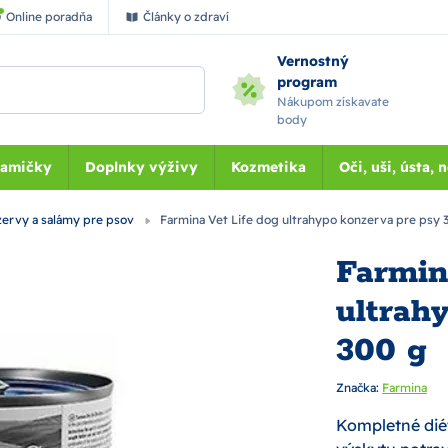
Online poradňa
Články o zdraví
Vernostný
program
Nákupom získavate
body
Mamičky
Doplnky výživy
Kozmetika
Oči, uši, ústa, 
ervy a salámy pre psov
Farmina Vet Life dog ultrahypo konzerva pre psy 
Farmin
ultrah
300 g
Značka:
Farmina
Kompletné dié