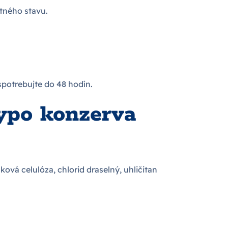
otného stavu.
 spotrebujte do 48 hodín.
hypo konzerva
ová celulóza, chlorid draselný, uhličitan