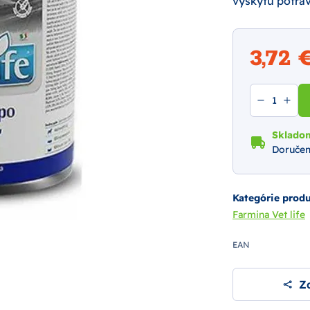
výskytu potravi
3,72
Sklado
Doručen
Kategórie prod
Farmina Vet life
EAN
Zd