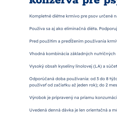
konzerva pre ps
Kompletné diétne krmivo pre psov určené na 
Používa sa aj ako eliminačná diéta. Podpor
Pred použitím a predĺžením používania krmi
Vhodná kombinácia základných nutričných 
Vysoký obsah kyseliny linolovej (LA) a súč
Odporúčaná doba používania: od 3 do 8 týždň
používať od začiatku až jeden rok); do 2 m
Výrobok je pripravený na priamu konzumác
Uvedená denná dávka je len orientačná a môže