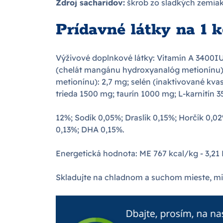
Zdroj sacharidov:
škrob zo sladkých zemia
Prídavné látky na 1 
Výživové doplnkové látky: Vitamín A 3400I
(chelát mangánu hydroxyanalóg metionínu): 
metionínu): 2,7 mg; selén (inaktivované kv
trieda 1500 mg; taurín 1000 mg; L-karnitín 3
12%; Sodík 0,05%; Draslík 0,15%; Horčík 0
0,13%; DHA 0,15%.
Energetická hodnota: ME 767 kcal/kg - 3,21
Skladujte na chladnom a suchom mieste, m