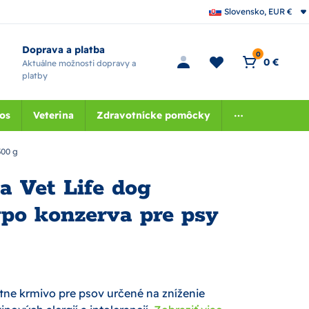
Slovensko, EUR €
Doprava a platba
0
0 €
Aktuálne možnosti dopravy a
platby
nos
Veterina
Zdravotnícke pomôcky
300 g
a Vet Life dog
ypo konzerva pre psy
tne krmivo pre psov určené na zníženie