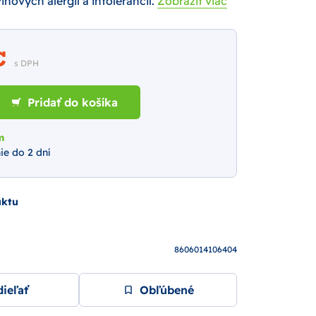
nových alergií a intolerancií.
Zobraziť viac
 €
s DPH
Pridať do košíka
m
ie do 2 dní
uktu
8606014106404
ieľať
Obľúbené