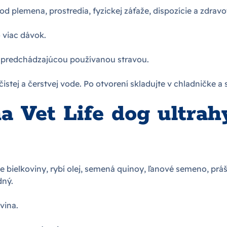
 od plemena, prostredia, fyzickej záťaže, dispozície a zdrav
 viac dávok.
s predchádzajúcou používanou stravou.
istej a čerstvej vode. Po otvorení skladujte v chladničke a
a Vet Life dog ultra
 bielkoviny, rybí olej, semená quinoy, ľanové semeno, prášk
dný.
vina.