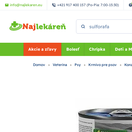
Preskočiť na hlavný obsah
info@najlekaren.eu
+421 917 400 157 (Po-Pia: 7:00-15:30)
Vyhľadať
Akcie a zľavy
Bolesť
Chrípka
Deti a 
Domov
Veterina
Psy
Krmivo pre psov
Konz