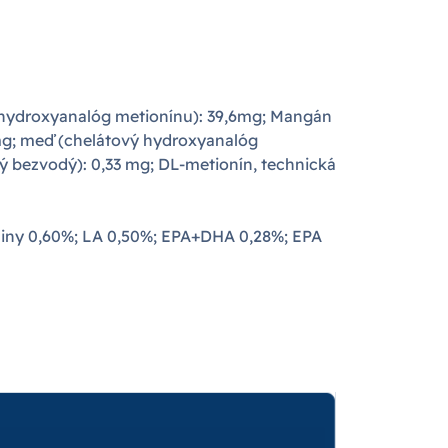
u hydroxyanalóg metionínu): 39,6mg; Mangán
 mg; meď (chelátový hydroxyanalóg
ý bezvodý): 0,33 mg; DL-metionín, technická
liny 0,60%; LA 0,50%; EPA+DHA 0,28%; EPA