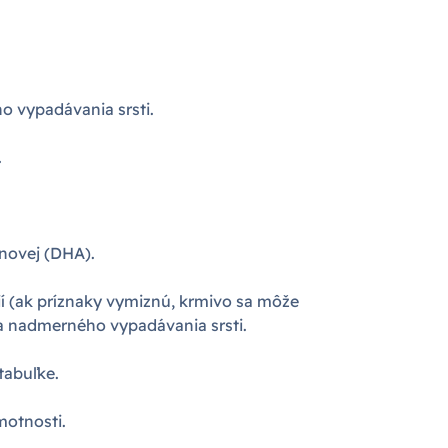
o vypadávania srsti.
.
énovej (DHA).
ií (ak príznaky vymiznú, krmivo sa môže
 a nadmerného vypadávania srsti.
tabuľke.
motnosti.