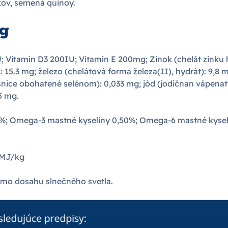
kov, semená quinoy.
kg
U; Vitamín D3 200IU; Vitamín E 200mg; Zinok (chelát zink
15.3 mg; železo (chelátová forma železa(II), hydrát): 9,8
asnice obohatené selénom): 0,033 mg; jód (jodičnan vápenat
5 mg.
,02%; Omega-3 mastné kyseliny 0,50%; Omega-6 mastné kyse
 MJ/kg
imo dosahu slnečného svetla.