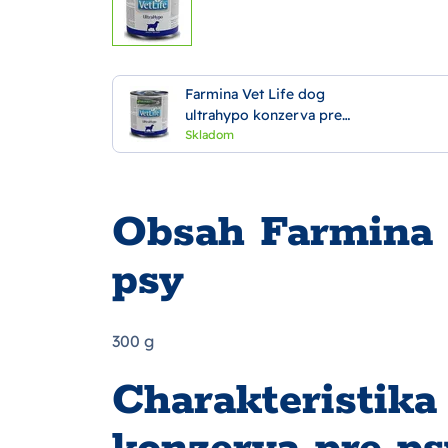
Farmina Vet Life dog
ultrahypo konzerva pre
psy 300 g
Skladom
Obsah Farmina V
psy
300 g
Charakteristika