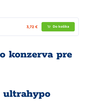
3,72 €
Do košíka
o konzerva pre
 ultrahypo