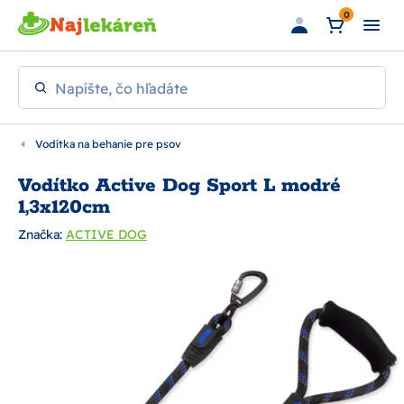
Preskočiť na hlavný obsah
0
Napíšte, čo hľadáte
Vodítka na behanie pre psov
Vodítko Active Dog Sport L modré
1,3x120cm
Značka:
ACTIVE DOG