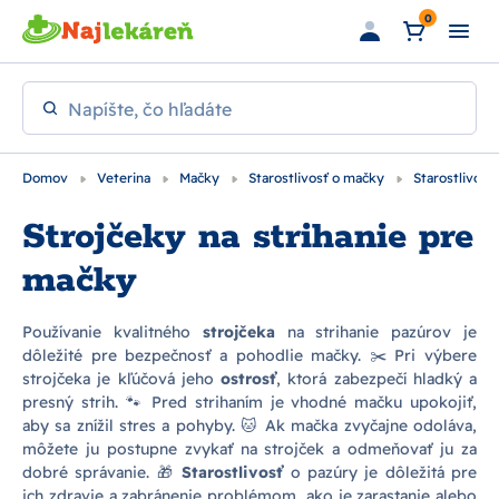
Preskočiť na hlavný obsah
0
Napíšte, čo hľadáte
Domov
Veterina
Mačky
Starostlivosť o mačky
Starostlivosť
Strojčeky na strihanie pre
mačky
Používanie kvalitného
strojčeka
na strihanie pazúrov je
dôležité pre bezpečnosť a pohodlie mačky. ✂️ Pri výbere
strojčeka je kľúčová jeho
ostrosť
, ktorá zabezpečí hladký a
presný strih. 🐾 Pred strihaním je vhodné mačku upokojiť,
aby sa znížil stres a pohyby. 🐱 Ak mačka zvyčajne odoláva,
môžete ju postupne zvykať na strojček a odmeňovať ju za
dobré správanie. 🎁
Starostlivosť
o pazúry je dôležitá pre
ich zdravie a zabránenie problémom, ako je zarastanie alebo