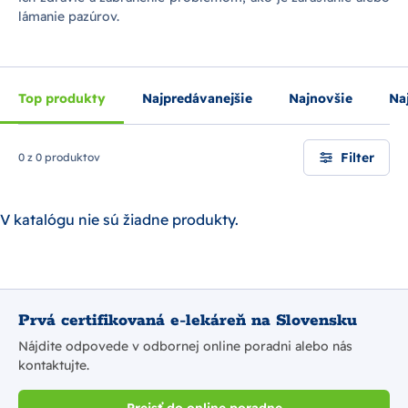
lámanie pazúrov.
Top produkty
Najpredávanejšie
Najnovšie
Naj
Filter
0 z 0 produktov
V katalógu nie sú žiadne produkty.
Prvá certifikovaná e-lekáreň na Slovensku
Nájdite odpovede v odbornej online poradni alebo nás
kontaktujte.
Prejsť do online poradne