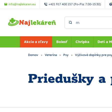
Preskočiť na hlavný obsah
info@najlekaren.eu
+421 917 400 157 (Po-Pia: 7:00-15:30)
Vyhľadať
Akcie a zľavy
Bolesť
Chrípka
Deti a 
Domov
Veterina
Psy
Výživové doplnky pre ps
Priedušky a 