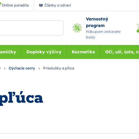
Online poradňa
Články o zdraví
Vernostný
program
Nákupom získavate
body
Mamičky
Doplnky výživy
Kozmetika
Oči, uši, ústa, 
y
Dýchacie cesty
Priedušky a pľúca
pľúca