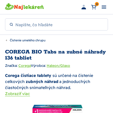
Preskočiť na hlavný obsah
0
Napíšte, čo hľadáte
Čistenie umelého chrupu
COREGA BIO Tabs na zubné náhrady
136 tabliet
Značka:
Corega
Výrobca:
Haleon/Glaxo
Corega čistiace tablety
sú určené na čistenie
celkových
zubných náhrad
a jednoduchých
čiastočných snímateľných náhrad.
Zobraziť viac