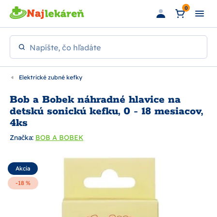
Preskočiť na hlavný obsah
0
Napíšte, čo hľadáte
Elektrické zubné kefky
Bob a Bobek náhradné hlavice na
detskú sonickú kefku, 0 - 18 mesiacov,
4ks
Značka:
BOB A BOBEK
Akcia
-18 %