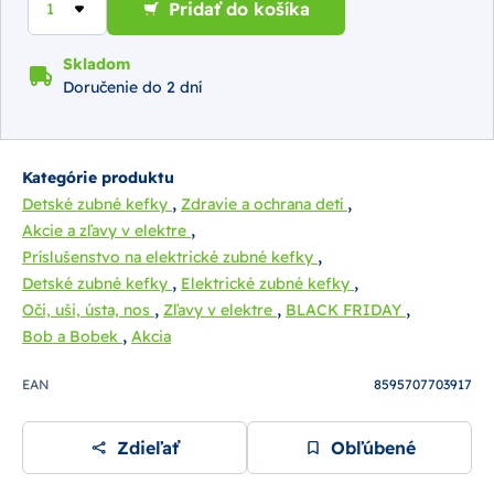
Pridať do košíka
Skladom
Doručenie do 2 dní
Kategórie produktu
,
,
Detské zubné kefky
Zdravie a ochrana detí
,
Akcie a zľavy v elektre
,
Príslušenstvo na elektrické zubné kefky
,
,
Detské zubné kefky
Elektrické zubné kefky
,
,
,
Oči, uši, ústa, nos
Zľavy v elektre
BLACK FRIDAY
,
Bob a Bobek
Akcia
EAN
8595707703917
Zdieľať
Obľúbené