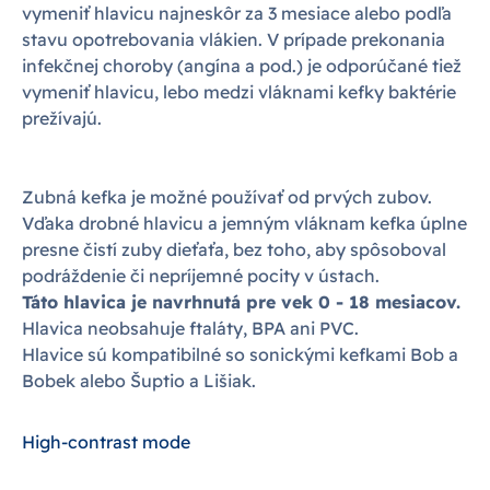
vymeniť hlavicu najneskôr za 3 mesiace alebo podľa
stavu opotrebovania vlákien. V prípade prekonania
infekčnej choroby (angína a pod.) je odporúčané tiež
vymeniť hlavicu, lebo medzi vláknami kefky baktérie
prežívajú.
Zubná kefka je možné používať od prvých zubov.
Vďaka drobné hlavicu a jemným vláknam kefka úplne
presne čistí zuby dieťaťa, bez toho, aby spôsoboval
podráždenie či nepríjemné pocity v ústach.
Táto hlavica je navrhnutá pre vek 0 - 18 mesiacov.
Hlavica neobsahuje ftaláty, BPA ani PVC.
Hlavice sú kompatibilné so sonickými kefkami Bob a
Bobek alebo Šuptio a Lišiak.
High-contrast mode