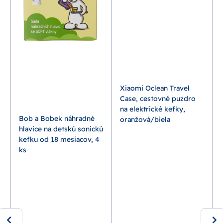
a
Xiaomi Oclean Travel
Case, cestovné puzdro
na elektrické kefky,
Bob a Bobek náhradné
oranžová/biela
hlavice na detskú sonickú
kefku od 18 mesiacov, 4
ks