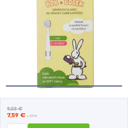
9,23 €
7,59 €
s DPH