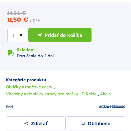
14,34 €
11,50 €
s DPH
Pridať do košíka
Skladom
Doručenie do 2 dní
Kategórie produktu
,
Obličky a močové cesty
,
,
Vitamíny a doplnky stravy pre mačky
DiReNe
Akcia
EAN
8032644300880
Zdieľať
Obľúbené