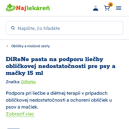
Preskočiť na hlavný obsah
0
Napíšte, čo hľadáte
Obličky a močové cesty
DiReNe pasta na podporu liečby
obličkovej nedostatočnosti pre psy a
mačky 15 ml
Značka:
DiReNe
Podpora pri liečbe a diétnej terapii v prípadoch
obličkovej nedostatočnosti a ochorení obličiek u
psov a mačiek.
Zobraziť viac