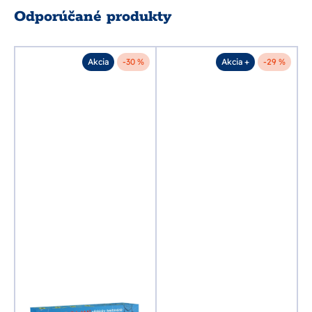
Odporúčané produkty
%
Akcia
-30 %
Akcia +
-29 %