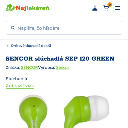
Preskočiť na hlavný obsah
0
Napíšte, čo hľadáte
Drôtové slúchadlá do uší
SENCOR slúchadlá SEP 120 GREEN
Značka:
SENCOR
Výrobca:
Sencor
Slúchadlá
Zobraziť viac