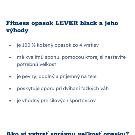
Fitness opasok LEVER black a jeho
výhody
je 100 % kožený opasok zo 4 vrstiev
má kvalitnú sponu, pomocou ktorej si nastavíte
potrebnú veľkosť
je pevný, odolný a príjemný na tele
poskytuje oporu pri dvíhaní ťažkých váh
je vhodný pre silových športovcov
Ako si vybrať správnu veľkosť opasku?