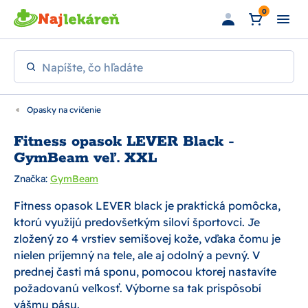
Preskočiť na hlavný obsah
0
Napíšte, čo hľadáte
Opasky na cvičenie
Fitness opasok LEVER Black -
GymBeam veľ. XXL
Značka:
GymBeam
Fitness opasok LEVER black je praktická pomôcka,
ktorú využijú predovšetkým siloví športovci. Je
zložený zo 4 vrstiev semišovej kože, vďaka čomu je
nielen príjemný na tele, ale aj odolný a pevný. V
prednej časti má sponu, pomocou ktorej nastavíte
požadovanú veľkosť. Výborne sa tak prispôsobí
vášmu pásu.