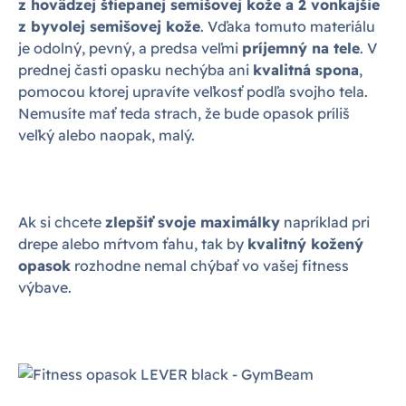
z hovädzej štiepanej semišovej kože a 2 vonkajšie
z byvolej semišovej kože
. Vďaka tomuto materiálu
je odolný, pevný, a predsa veľmi
príjemný na tele
. V
prednej časti opasku nechýba ani
kvalitná spona
,
pomocou ktorej upravíte veľkosť podľa svojho tela.
Nemusíte mať teda strach, že bude opasok príliš
veľký alebo naopak, malý.
Ak si chcete
zlepšiť svoje maximálky
napríklad pri
drepe alebo mŕtvom ťahu, tak by
kvalitný kožený
opasok
rozhodne nemal chýbať vo vašej fitness
výbave.