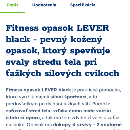
Popis
Hodnotenia
Špecifikácia
Fitness opasok LEVER
black - pevný kožený
opasok, ktorý spevňuje
svaly stredu tela pri
ťažkých silových cvikoch
Fitness opasok LEVER black
je praktická pomôcka,
ktorú využijú najmä
siloví športovci
, a to
predovšetkým pri dvíhaní ťažkých váh. Pomôže
zafixovať stred tela, vďaka čomu máte väčšiu
istotu či oporu
, a tak môžete zdvihnúť väčšiu záťaž
na činke. Opasok má
dokopy 4 vrstvy - 2 vnútorné