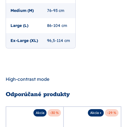
Medium (M)
76-93 cm
Large (L)
86-104 cm
Ex-Large (XL)
96,5-114 cm
High-contrast mode
Odporúčané produkty
%
Akcia
-30 %
Akcia +
-29 %