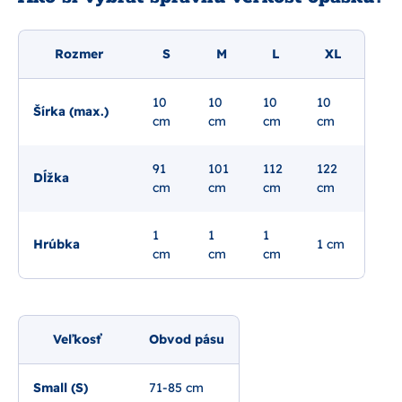
Rozmer
S
M
L
XL
10
10
10
10
Šírka (max.)
cm
cm
cm
cm
91
101
112
122
Dĺžka
cm
cm
cm
cm
1
1
1
Hrúbka
1 cm
cm
cm
cm
Veľkosť
Obvod pásu
Small (S)
71-85 cm