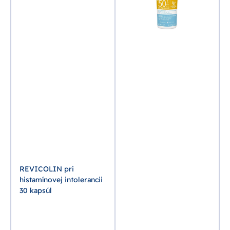
o
REVICOLIN pri
histamínovej intolerancii
30 kapsúl