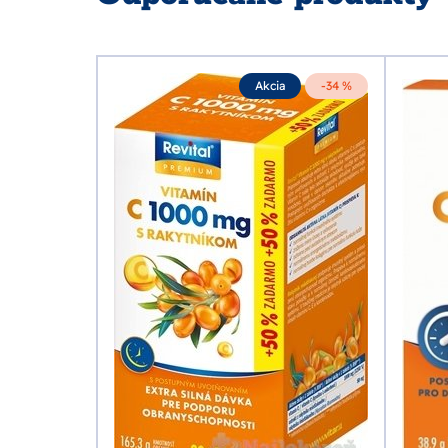
-24 %
Akcia
-34 %