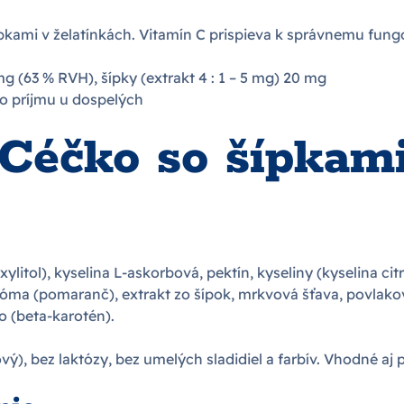
ípkami v želatínkách. Vitamín C prispieva k správnemu fu
mg (63 % RVH), šípky (extrakt 4 : 1 – 5 mg) 20 mg
o príjmu u dospelých
Céčko so šípkami
, xylitol), kyselina L-askorbová, pektín, kyseliny (kyselina ci
 aróma (pomaranč), extrakt zo šípok, mrkvová šťava, povlako
o (beta-karotén).
ý), bez laktózy, bez umelých sladidiel a farbív. Vhodné aj 