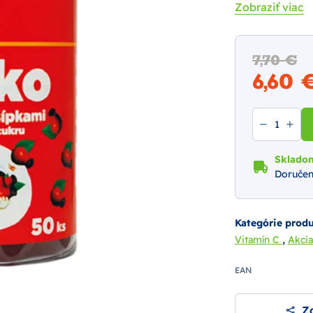
Zobraziť viac
7,70 €
6,60
Sklado
Doručen
Kategórie prod
,
Vitamín C
Akci
EAN
Zd