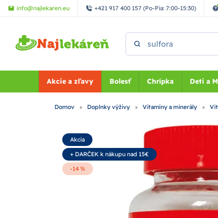
Preskočiť na hlavný obsah
info@najlekaren.eu
+421 917 400 157 (Po-Pia: 7:00-15:30)
Vyhľadať
Akcie a zľavy
Bolesť
Chrípka
Deti a 
Domov
Doplnky výživy
Vitamíny a minerály
Vi
Akcia
+ DARČEK k nákupu nad 15€
-14 %