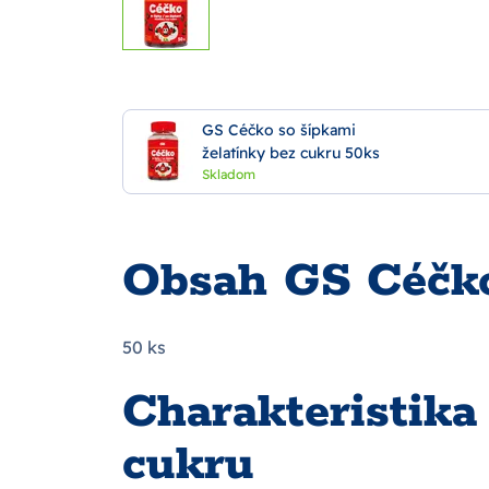
GS Céčko so šípkami
želatínky bez cukru 50ks
Skladom
Obsah GS Céčko
50 ks
Charakteristika
cukru