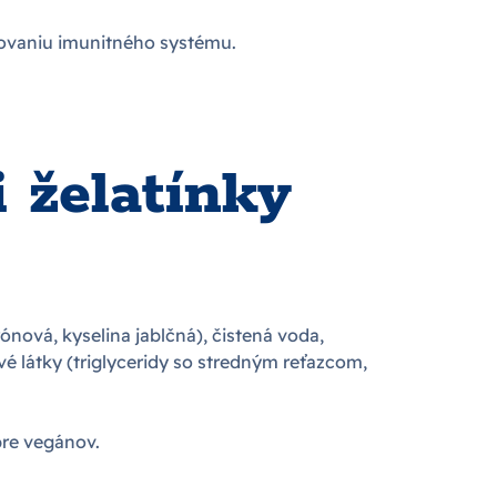
ngovaniu imunitného systému.
 želatínky
trónová, kyselina jablčná), čistená voda,
vé látky (triglyceridy so stredným reťazcom,
pre vegánov.