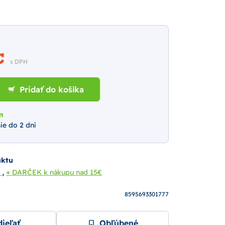
 €
s DPH
Pridať do košíka
m
ie do 2 dní
uktu
,
a
+ DARČEK k nákupu nad 15€
8595693301777
ieľať
Obľúbené