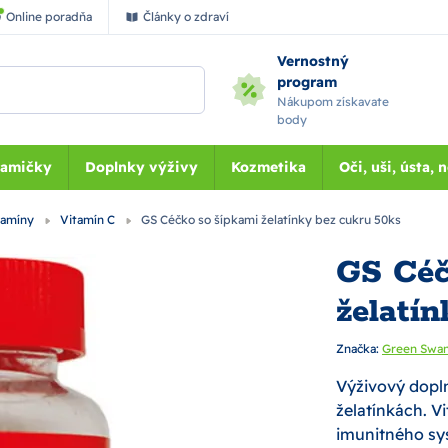
Online poradňa
Články o zdraví
Vernostný
program
Nákupom získavate
body
Mamičky
Doplnky výživy
Kozmetika
Oči, uši, ústa, 
tamíny
Vitamín C
GS Céčko so šípkami želatínky bez cukru 50ks
GS Céč
želatí
Značka:
Green Swa
Výživový dopln
želatínkách. V
imunitného sy