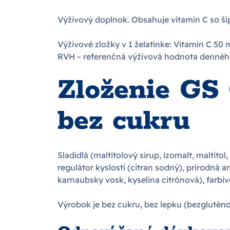
Výživový doplnok. Obsahuje vitamín C so š
Výživové zložky v 1 želatínke: Vitamín C 50 
RVH – referenčná výživová hodnota dennéh
Zloženie GS 
bez cukru
Sladidlá (maltitolový sirup, izomalt, maltitol
regulátor kyslosti (citran sodný), prírodná
karnaubsky vosk, kyselina citrónová), farbiv
Výrobok je bez cukru, bez lepku (bezgluténov