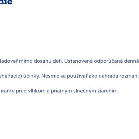
nie
 skladovať mimo dosahu detí. Ustanovená odporúčaná denná
áňacie) účinky. Nesmie sa používať ako náhrada rozmanite
Chráňte pred vlhkom a priamym slnečným žiarením.