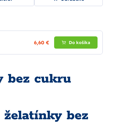
6,60 €
Do košíka
y bez cukru
 želatínky bez