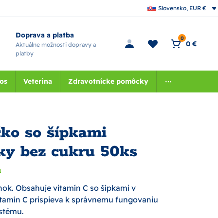
Slovensko, EUR €
Doprava a platba
0
0 €
Aktuálne možnosti dopravy a
platby
nos
Veterina
Zdravotnícke pomôcky
ko so šípkami
nky bez cukru 50ks
n
ok. Obsahuje vitamín C so šípkami v
itamín C prispieva k správnemu fungovaniu
stému.