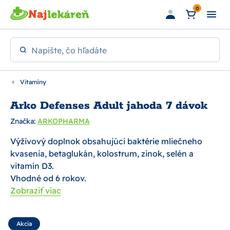
Preskočiť na hlavný obsah
0
Napíšte, čo hľadáte
Vitamíny
Arko Defenses Adult jahoda 7 dávok
Značka:
ARKOPHARMA
Výživový doplnok obsahujúci baktérie mliečneho
kvasenia, betaglukán, kolostrum, zinok, selén a
vitamín D3.
Vhodné od 6 rokov.
Zobraziť viac
Akcia