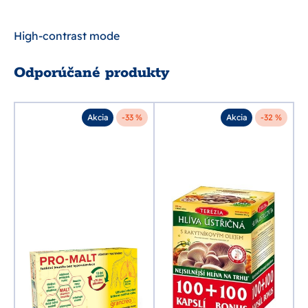
High-contrast mode
Odporúčané produkty
%
Akcia
-33 %
Akcia
-32 %