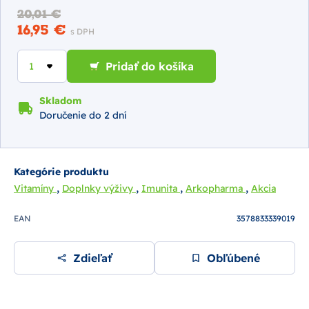
20,01 €
16,95 €
s DPH
Pridať do košíka
Skladom
Doručenie do 2 dní
Kategórie produktu
,
,
,
,
Vitamíny
Doplnky výživy
Imunita
Arkopharma
Akcia
EAN
3578833339019
Zdieľať
Obľúbené