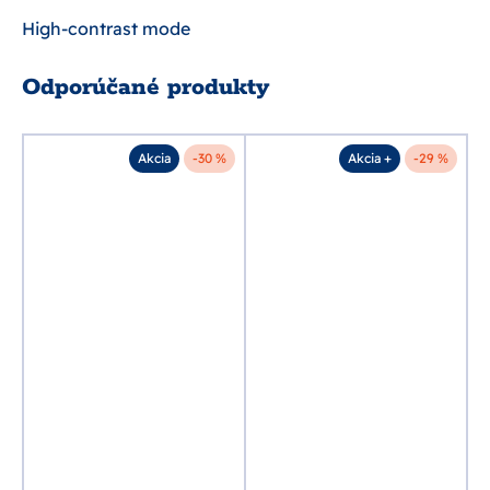
High-contrast mode
Odporúčané produkty
%
Akcia
-30 %
Akcia +
-29 %