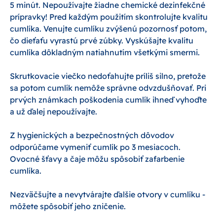
5 minút. Nepoužívajte žiadne chemické dezinfekčné
prípravky! Pred každým použitím skontrolujte kvalitu
cumlíka. Venujte cumlíku zvýšenú pozornosť potom,
čo dieťaťu vyrastú prvé zúbky. Vyskúšajte kvalitu
cumlíka dôkladným natiahnutím všetkými smermi.
Skrutkovacie viečko nedoťahujte príliš silno, pretože
sa potom cumlík nemôže správne odvzdušňovať. Pri
prvých známkach poškodenia cumlík ihneď vyhoďte
a už ďalej nepoužívajte.
Z hygienických a bezpečnostných dôvodov
odporúčame vymeniť cumlík po 3 mesiacoch.
Ovocné šťavy a čaje môžu spôsobiť zafarbenie
cumlíka.
Nezväčšujte a nevytvárajte ďalšie otvory v cumlíku -
môžete spôsobiť jeho zničenie.