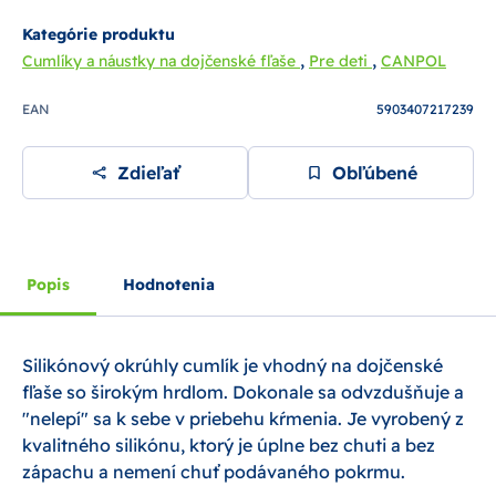
Kategórie produktu
,
,
Cumlíky a náustky na dojčenské fľaše
Pre deti
CANPOL
EAN
5903407217239
Zdieľať
Obľúbené
Popis
Hodnotenia
Silikónový okrúhly cumlík je vhodný na dojčenské
fľaše so širokým hrdlom. Dokonale sa odvzdušňuje a
"nelepí" sa k sebe v priebehu kŕmenia. Je vyrobený z
kvalitného silikónu, ktorý je úplne bez chuti a bez
zápachu a nemení chuť podávaného pokrmu.