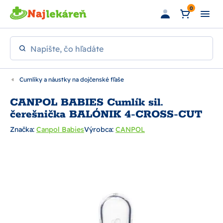
Preskočiť na hlavný obsah
0
Napíšte, čo hľadáte
Cumlíky a náustky na dojčenské fľaše
CANPOL BABIES Cumlík sil.
čerešnička BALÓNIK 4-CROSS-CUT
Značka:
Canpol Babies
Výrobca:
CANPOL