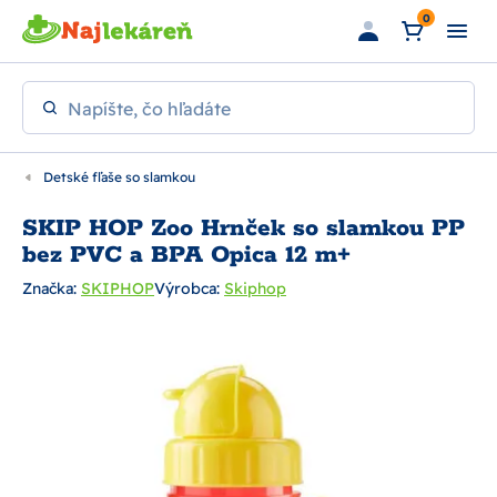
Preskočiť na hlavný obsah
0
Napíšte, čo hľadáte
Detské fľaše so slamkou
SKIP HOP Zoo Hrnček so slamkou PP
bez PVC a BPA Opica 12 m+
Značka:
SKIPHOP
Výrobca:
Skiphop