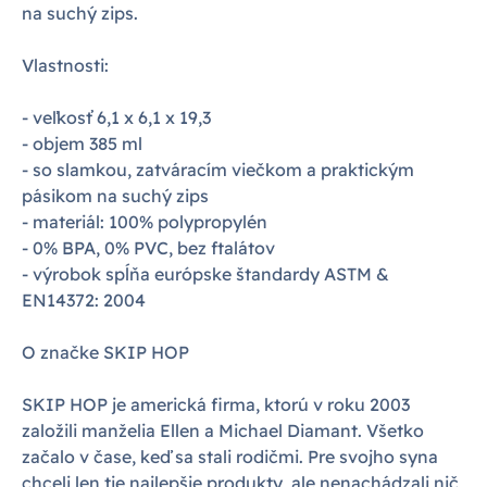
na suchý zips.
Vlastnosti:
- veľkosť 6,1 x 6,1 x 19,3
- objem 385 ml
- so slamkou, zatváracím viečkom a praktickým
pásikom na suchý zips
- materiál: 100% polypropylén
- 0% BPA, 0% PVC, bez ftalátov
- výrobok spĺňa európske štandardy ASTM &
EN14372: 2004
O značke SKIP HOP
SKIP HOP je americká firma, ktorú v roku 2003
založili manželia Ellen a Michael Diamant. Všetko
začalo v čase, keď sa stali rodičmi. Pre svojho syna
chceli len tie najlepšie produkty, ale nenachádzali nič,