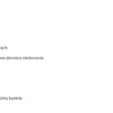
tách
pre domáce sledovanie
itia batérie