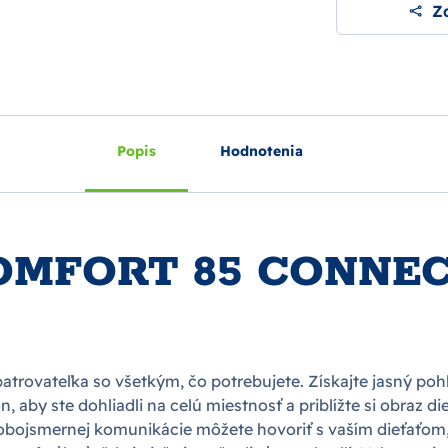
Zd
Popis
Hodnotenia
MFORT 85 CONNECT
ovateľka so všetkým, čo potrebujete. Získajte jasný pohľad
n, aby ste dohliadli na celú miestnosť a priblížte si obraz d
obojsmernej komunikácie môžete hovoriť s vaším dieťaťom, b