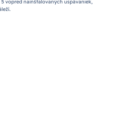
si z 5 vopred nainštalovaných uspávaniek,
leží.