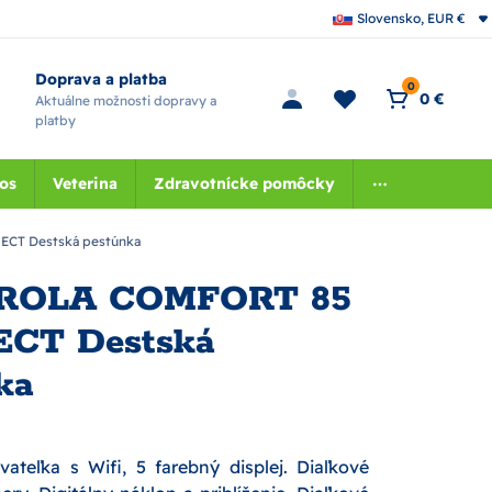
Slovensko, EUR €
Doprava a platba
0
0 €
Aktuálne možnosti dopravy a
platby
nos
Veterina
Zdravotnícke pomôcky
T Destská pestúnka
ROLA COMFORT 85
CT Destská
ka
ateľka s Wifi, 5 farebný displej. Diaľkové