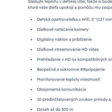
Sledujte teplotu v detskej izbe, takže si bud
ktoré vaše dieťa upokojí a pomôžu mu zaspať
Detská opatrovateľka s Wifi, 5 "(127 mm
Diaľkové natáčanie kamery
Digitálny náklon a priblíženie
Diaľkové streamovanie HD videa
Prehliadanie v HD na kompatibilných 
Bezpečné a súkromné ##pripojenie
Monitorovanie teploty miestnosti
Obojsmerná komunikácia
10 predinštalovaných zvukov prírody a
Dosah až do 300 m