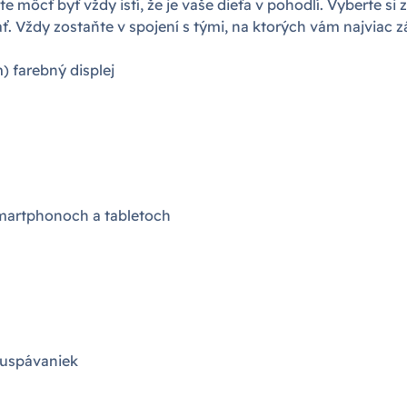
ete môcť byť vždy istí, že je vaše dieťa v pohodlí. Vyberte 
. Vždy zostaňte v spojení s tými, na ktorých vám najviac zá
) farebný displej
smartphonoch a tabletoch
 uspávaniek