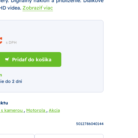
ry. Digitálny náklon a priblíženie. Diaľkové
HD videa.
Zobraziť viac
€
s DPH
Pridať do košíka
m
ie do 2 dní
uktu
,
,
y s kamerou
Motorola
Akcia
5012786040144