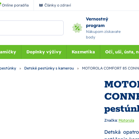
Online poradňa
Články o zdraví
Vernostný
program
Nákupom získavate
body
Mamičky
Doplnky výživy
Kozmetika
Oči, uši, ústa, 
 pestúnky
Detské pestúnky s kamerou
MOTOROLA COMFORT 85 CONNEC
MOTO
CONNE
pestún
Značka:
Motorola
Detská opatrov