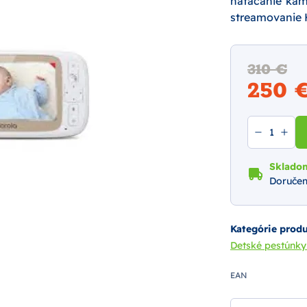
natáčanie kame
streamovanie 
310 €
250 
Sklado
Doručen
Kategórie prod
Detské pestúnk
EAN