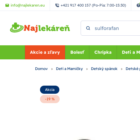
Preskočiť na hlavný obsah
info@najlekaren.eu
+421 917 400 157 (Po-Pia: 7:00-15:30)
Vyhľadať
Akcie a zľavy
Bolesť
Chrípka
Deti a 
Domov
Deti a Mamičky
Detský spánok
Detské
Akcia
-19 %