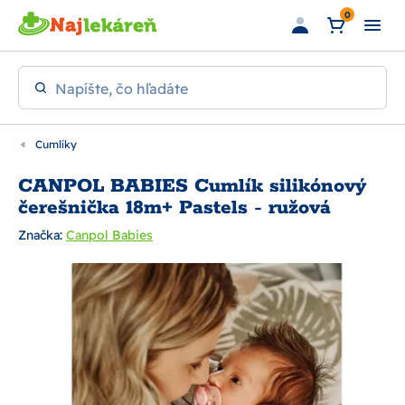
Preskočiť na hlavný obsah
0
Napíšte, čo hľadáte
Cumlíky
CANPOL BABIES Cumlík silikónový
čerešnička 18m+ Pastels - ružová
Značka:
Canpol Babies