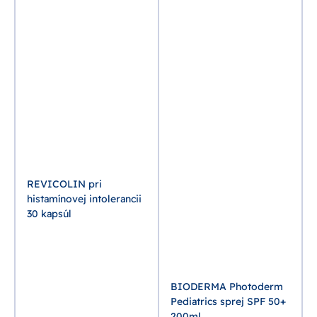
o
REVICOLIN pri
histamínovej intolerancii
30 kapsúl
BIODERMA Photoderm
Pediatrics sprej SPF 50+
200ml