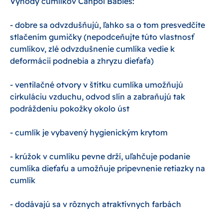
Výhody cumlíkov Canpol Babies:
- dobre sa odvzdušňujú, ľahko sa o tom presvedčíte
stlačením gumičky (nepodceňujte túto vlastnosť
cumlíkov, zlé odvzdušnenie cumlíka vedie k
deformácii podnebia a zhryzu dieťaťa)
- ventilačné otvory v štítku cumlíka umožňujú
cirkuláciu vzduchu, odvod slín a zabraňujú tak
podráždeniu pokožky okolo úst
- cumlík je vybavený hygienickým krytom
- krúžok v cumlíku pevne drží, uľahčuje podanie
cumlíka dieťaťu a umožňuje pripevnenie retiazky na
cumlík
- dodávajú sa v rôznych atraktívnych farbách