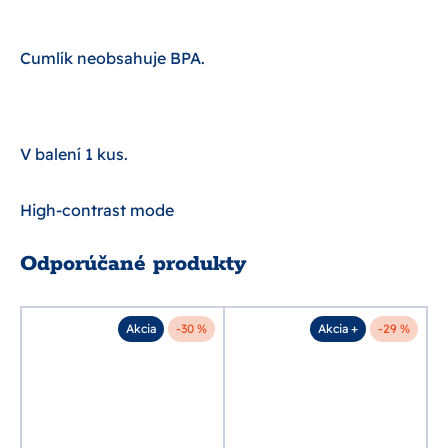
Cumlík neobsahuje BPA.
V balení 1 kus.
High-contrast mode
Odporúčané produkty
%
Akcia
-30 %
Akcia +
-29 %