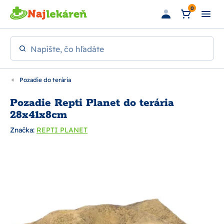
Preskočiť na hlavný obsah
0
Napíšte, čo hľadáte
Pozadie do terária
Pozadie Repti Planet do terária
28x41x8cm
Značka:
REPTI PLANET