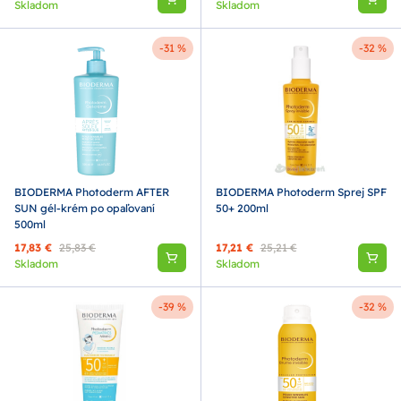
Skladom
Skladom
-31 %
-32 %
BIODERMA Photoderm AFTER
BIODERMA Photoderm Sprej SPF
SUN gél-krém po opaľovaní
50+ 200ml
500ml
17,83 €
25,83 €
17,21 €
25,21 €
Skladom
Skladom
-39 %
-32 %