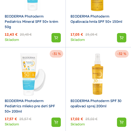
BIODERMA Photoderm
BIODERMA Photoderm
Pediatrics Mineral SPF 50+ krém
Opaľovacia hmla SPF 50+ 150ml
50g
12,43 €
20,43 €
17,05 €
25,05 €
Skladom
Skladom
-31 %
-32 %
BIODERMA Photoderm
BIODERMA Photoderm SPF 30
Pediatrics mlieko pre deti SPF
opaľovací sprej 200ml
50+ 200ml
17,57 €
25,57 €
17,02 €
25,02 €
Skladom
Skladom