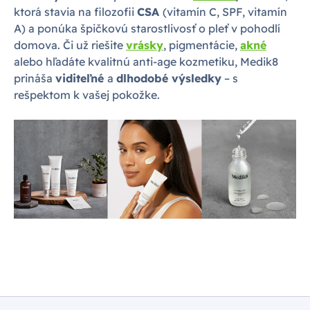
ktorá stavia na filozofii
CSA
(vitamín C, SPF, vitamín
A) a ponúka špičkovú starostlivosť o pleť v pohodlí
domova. Či už riešite
vrásky
, pigmentácie,
akné
alebo hľadáte kvalitnú anti-age kozmetiku, Medik8
prináša
viditeľné
a
dlhodobé výsledky
– s
rešpektom k vašej pokožke.