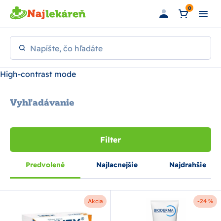
Preskočiť na hlavný obsah
0
Napíšte, čo hľadáte
High-contrast mode
Vyhľadávanie
Filter
Predvolené
Najlacnejšie
Najdrahšie
Akcia
-24 %