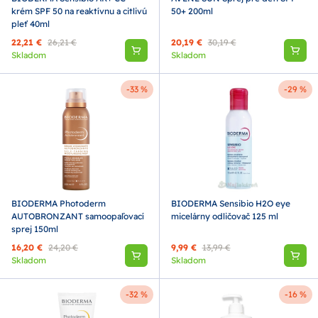
krém SPF 50 na reaktívnu a citlivú
50+ 200ml
pleť 40ml
22,21 €
26,21 €
20,19 €
30,19 €
Skladom
Skladom
-33 %
-29 %
BIODERMA Photoderm
BIODERMA Sensibio H2O eye
AUTOBRONZANT samoopaľovací
micelárny odličovač 125 ml
sprej 150ml
16,20 €
24,20 €
9,99 €
13,99 €
Skladom
Skladom
-32 %
-16 %