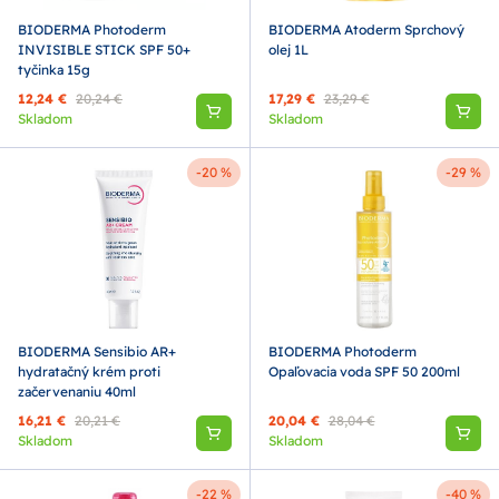
BIODERMA Photoderm
BIODERMA Atoderm Sprchový
INVISIBLE STICK SPF 50+
olej 1L
tyčinka 15g
12,24 €
20,24 €
17,29 €
23,29 €
Skladom
Skladom
-20 %
-29 %
BIODERMA Sensibio AR+
BIODERMA Photoderm
hydratačný krém proti
Opaľovacia voda SPF 50 200ml
začervenaniu 40ml
16,21 €
20,21 €
20,04 €
28,04 €
Skladom
Skladom
-22 %
-40 %