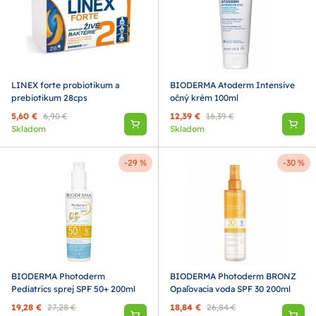
LINEX forte probiotikum a
BIODERMA Atoderm Intensive
prebiotikum 28cps
očný krém 100ml
5,60 €
6,90 €
12,39 €
16,39 €
Skladom
Skladom
-29 %
-30 %
BIODERMA Photoderm
BIODERMA Photoderm BRONZ
Pediatrics sprej SPF 50+ 200ml
Opaľovacia voda SPF 30 200ml
19,28 €
27,28 €
18,84 €
26,84 €