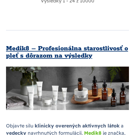
Výsledky 1 - 24 z 10000
Medik8 – Profesionálna starostlivosť o
pleť s dôrazom na výsledky
Objavte silu
klinicky overených aktívnych látok
a
vedecky
navrhnutých formulácií.
Medik8
je značka,