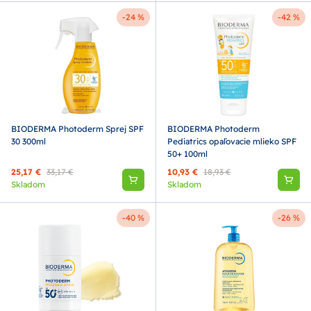
-24 %
-42 %
BIODERMA Photoderm Sprej SPF
BIODERMA Photoderm
30 300ml
Pediatrics opaľovacie mlieko SPF
50+ 100ml
25,17 €
33,17 €
10,93 €
18,93 €
Skladom
Skladom
-40 %
-26 %