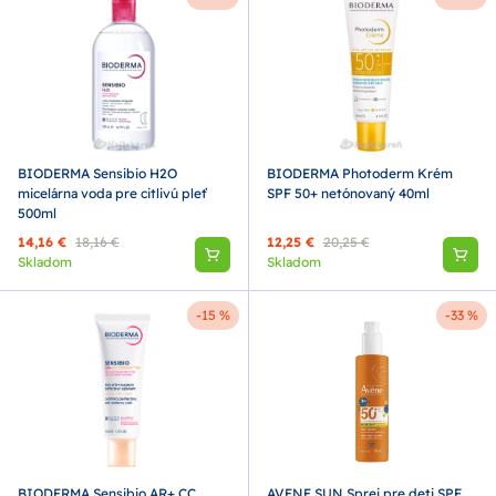
BIODERMA Sensibio H2O
BIODERMA Photoderm Krém
micelárna voda pre citlivú pleť
SPF 50+ netónovaný 40ml
500ml
14,16 €
18,16 €
12,25 €
20,25 €
Skladom
Skladom
-15 %
-33 %
BIODERMA Sensibio AR+ CC
AVENE SUN Sprej pre deti SPF