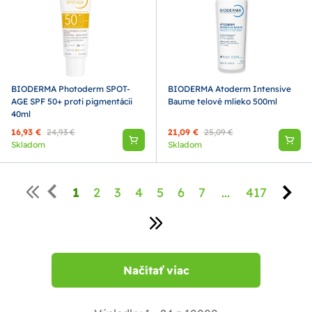
BIODERMA Photoderm SPOT-
BIODERMA Atoderm Intensive
AGE SPF 50+ proti pigmentácii
Baume telové mlieko 500ml
40ml
16,93 €
24,93 €
21,09 €
25,09 €
Skladom
Skladom
1
2
3
4
5
6
7
...
417
Načítať viac