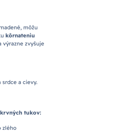
hromadené, môžu
ku
kôrnateniu
sa výrazne zvyšuje
 srdce a cievy.
 krvných tukov:
o zlého