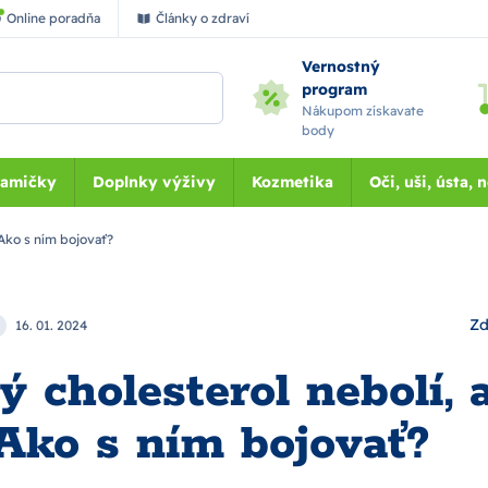
Online poradňa
Články o zdraví
Vernostný
program
Nákupom získavate
body
Mamičky
Doplnky výživy
Kozmetika
Oči, uši, ústa, 
 Ako s ním bojovať?
Zd
16. 01. 2024
 cholesterol nebolí, 
 Ako s ním bojovať?