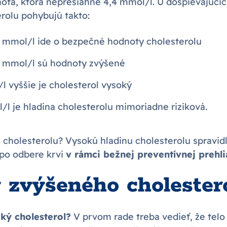
ta, ktorá nepresiahne 4,4 mmol/l. U dospievajúcic
rolu pohybujú takto:
2 mmol/l ide o bezpečné hodnoty cholesterolu
2 mmol/l sú hodnoty zvýšené
l vyššie je cholesterol vysoký
/l je hladina cholesterolu mimoriadne riziková.
u cholesterolu? Vysokú hladinu cholesterolu spravidl
po odbere krvi
v rámci bežnej preventívnej prehli
y zvýšeného cholester
ký cholesterol?
V prvom rade treba vedieť, že telo 