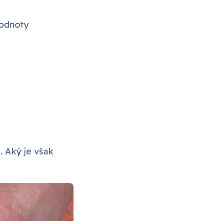
Hodnoty
.
. Aký je však