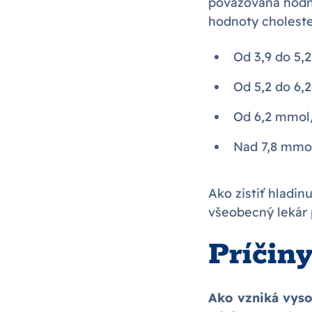
považovaná hodno
hodnoty choleste
Od 3,9 do 5,
Od 5,2 do 6,
Od 6,2 mmol/
Nad 7,8 mmol
Ako zistiť hladin
všeobecný lekár 
Príčin
Ako vzniká vyso