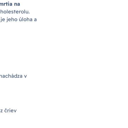
mrtia na
holesterolu.
je jeho úloha a
 nachádza v
z čriev