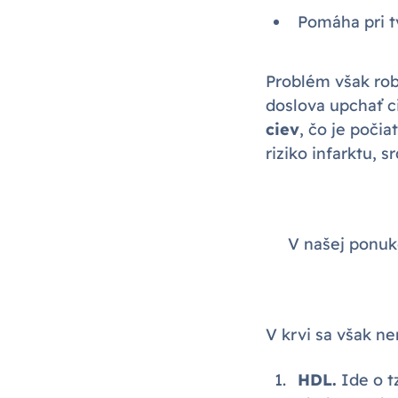
Pomáha pri 
Problém však rob
doslova upchať c
ciev
, čo je poči
riziko infarktu, 
V našej ponuke
V krvi sa však n
HDL.
Ide o tz