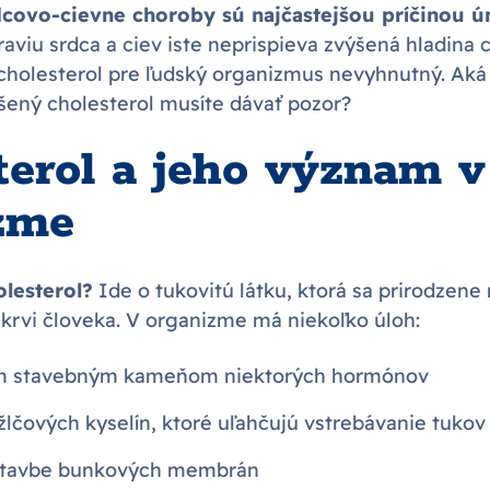
dcovo-cievne choroby sú najčastejšou príčinou ú
aviu srdca a ciev iste neprispieva zvýšená hladina c
cholesterol pre ľudský organizmus nevyhnutný. Aká 
ýšený cholesterol musíte dávať pozor?
terol a jeho význam v
zme
olesterol?
Ide o tukovitú látku, ktorá sa prirodzene
 krvi človeka. V organizme má niekoľko úloh:
m stavebným kameňom niektorých hormónov
žlčových kyselín, ktoré uľahčujú vstrebávanie tukov 
stavbe bunkových membrán