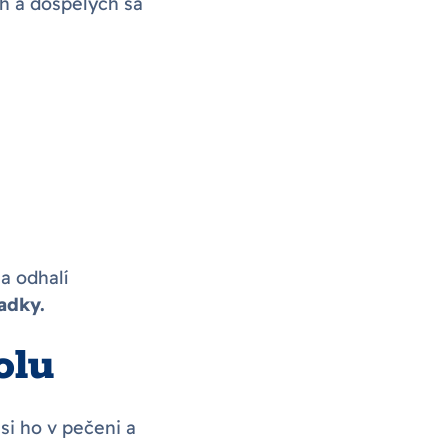
h a dospelých sa
a odhalí
adky.
olu
si ho v pečeni a