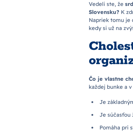
Vedeli ste, že
sr
Slovensku?
K zdr
Napriek tomu je 
kedy si už na zv
Choles
organi
Čo je vlastne ch
každej bunke a v
Je základný
Je súčasťou 
Pomáha pri 