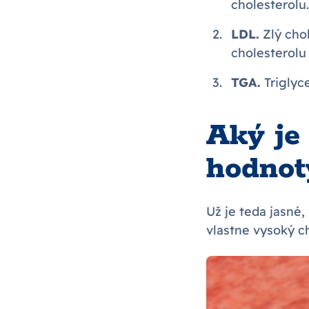
cholesterolu.
LDL.
Zlý chol
cholesterolu 
TGA.
Triglyce
Aký je
hodnot
Už je teda jasné,
vlastne vysoký c