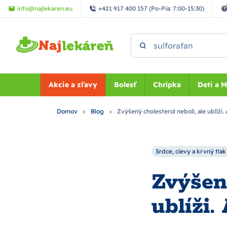
Preskočiť na hlavný obsah
info@najlekaren.eu
+421 917 400 157 (Po-Pia: 7:00-15:30)
Vyhľadať
Akcie a zľavy
Bolesť
Chrípka
Deti a 
Domov
Blog
Zvýšený cholesterol nebolí, ale ublíži.
Srdce, cievy a krvný tlak
Zvýšený
ublíži.