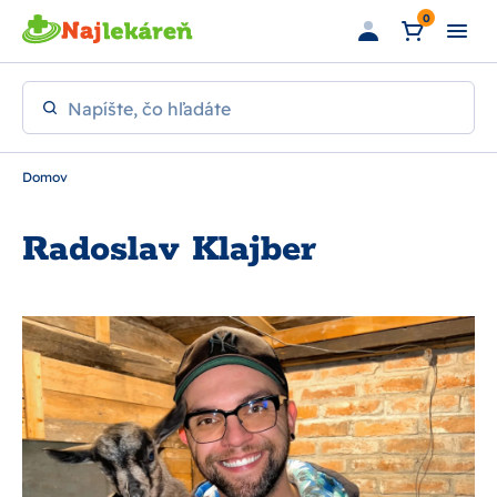
Preskočiť na hlavný obsah
0
Napíšte, čo hľadáte
Domov
Radoslav Klajber