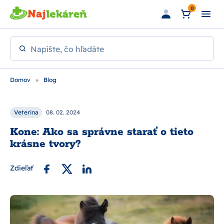
Preskočiť na hlavný obsah
0
Napíšte, čo hľadáte
Domov
Blog
Veterina
08. 02. 2024
Kone: Ako sa správne starať o tieto
krásne tvory?
Zdieľať