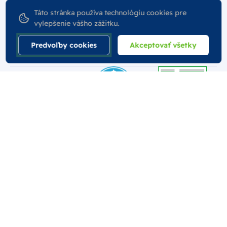
Táto stránka používa technológiu cookies pre
vylepšenie vášho zážitku.
Podmienky
Predvoľby cookies
Akceptovať všetky
Pre firmy
Bezpečná platba
© 2026 Najlekáreň s.r.o.. Všetky práva vyhradené.
Vytvoril
Nastavenie Cookies
Podmienky používania
Odstúpiť od zmluvy