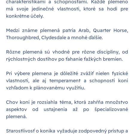
charakteristikami a schopnosťami. Každé plemeno
má svoje jedinečné vlastnosti, ktoré sa hodí pre
konkrétne účely.
Medzi známe plemená patria Arab, Quarter Horse,
Thoroughbred, Clydesdale a mnohé ďalšie.
Rôzne plemená sú vhodné pre rôzne disciplíny, od
rýchlostných dostihov po ťahanie ťažkých bremien.
Pri výbere plemena je dôležité zvážiť nielen fyzické
vlastnosti, ale aj temperament a schopnosti koní
vzhľadom k plánovanému využitiu.
Chov koní je rozsiahla téma, ktorá zahŕňa množstvo
aspektov od ustajnenia až po špecializované
plemená.
Starostlivosť o koníka vyžaduje zodpovedný prístup a