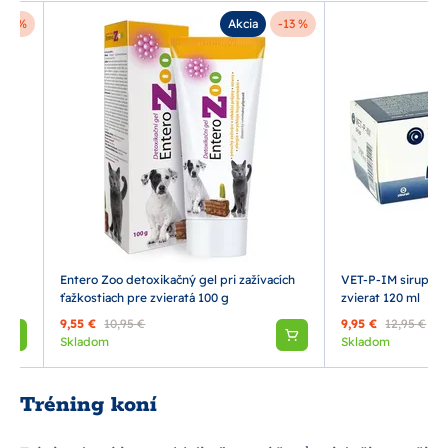
-27 %
Akcia
-13 %
itu
Entero Zoo detoxikačný gel pri zažívacích
VET-P-IM sirup na 
ťažkostiach pre zvieratá 100 g
zvierat 120 ml
9,55 €
10,95 €
9,95 €
12,95 €
Skladom
Skladom
Tréning koní