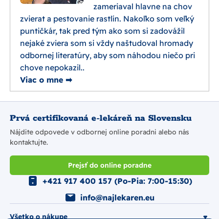
zameriaval hlavne na chov
zvierat a pestovanie rastlín. Nakoľko som veľký
puntičkár, tak pred tým ako som si zadovážil
nejaké zviera som si vždy naštudoval hromady
odbornej literatúry, aby som náhodou niečo pri
chove nepokazil..
Viac o mne ➡
Prvá certifikovaná e-lekáreň na Slovensku
Nájdite odpovede v odbornej online poradni alebo nás
kontaktujte.
Prejsť do online poradne
+421 917 400 157 (Po-Pia: 7:00-15:30)
info@najlekaren.eu
Všetko o nákupe