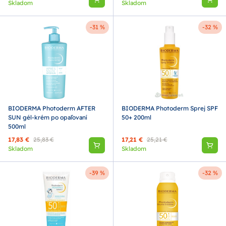
Skladom
Skladom
-31 %
-32 %
BIODERMA Photoderm AFTER
BIODERMA Photoderm Sprej SPF
SUN gél-krém po opaľovaní
50+ 200ml
500ml
17,83 €
25,83 €
17,21 €
25,21 €
Skladom
Skladom
-39 %
-32 %