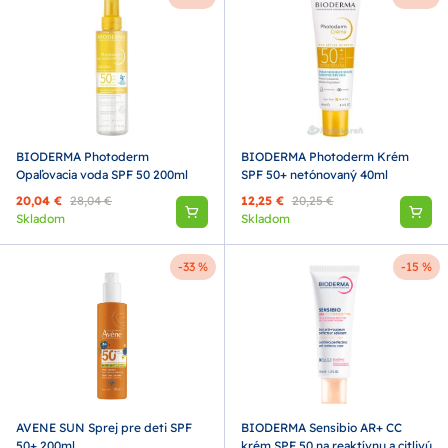
BIODERMA Photoderm
BIODERMA Photoderm Krém
Opaľovacia voda SPF 50 200ml
SPF 50+ netónovaný 40ml
20,04 €
28,04 €
12,25 €
20,25 €
Skladom
Skladom
-33 %
-15 %
AVENE SUN Sprej pre deti SPF
BIODERMA Sensibio AR+ CC
50+ 200ml
krém SPF 50 na reaktívnu a citlivú