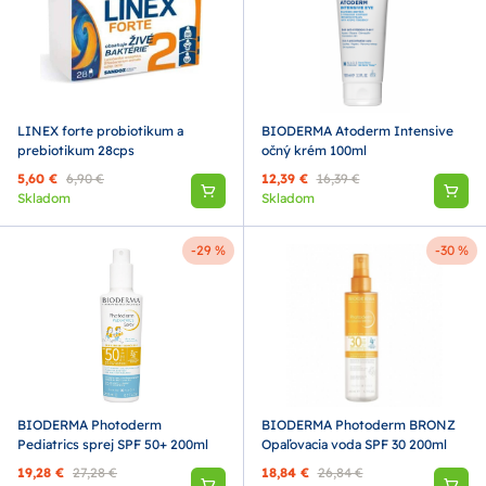
LINEX forte probiotikum a
BIODERMA Atoderm Intensive
prebiotikum 28cps
očný krém 100ml
5,60 €
6,90 €
12,39 €
16,39 €
Skladom
Skladom
-29 %
-30 %
BIODERMA Photoderm
BIODERMA Photoderm BRONZ
Pediatrics sprej SPF 50+ 200ml
Opaľovacia voda SPF 30 200ml
19,28 €
27,28 €
18,84 €
26,84 €