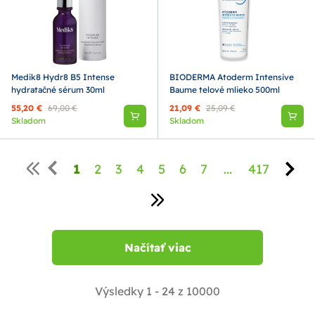
Medik8 Hydr8 B5 Intense
BIODERMA Atoderm Intensive
hydratačné sérum 30ml
Baume telové mlieko 500ml
55,20 €
69,00 €
21,09 €
25,09 €
Skladom
Skladom
1
2
3
4
5
6
7
...
417
Načítať viac
Výsledky 1 - 24 z 10000