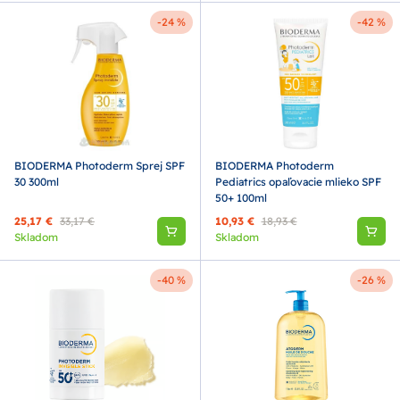
-24 %
-42 %
BIODERMA Photoderm Sprej SPF
BIODERMA Photoderm
30 300ml
Pediatrics opaľovacie mlieko SPF
50+ 100ml
25,17 €
33,17 €
10,93 €
18,93 €
Skladom
Skladom
-40 %
-26 %