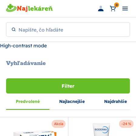
Preskočiť na hlavný obsah
0
Napíšte, čo hľadáte
High-contrast mode
Vyhľadávanie
Filter
Predvolené
Najlacnejšie
Najdrahšie
Akcia
-24 %