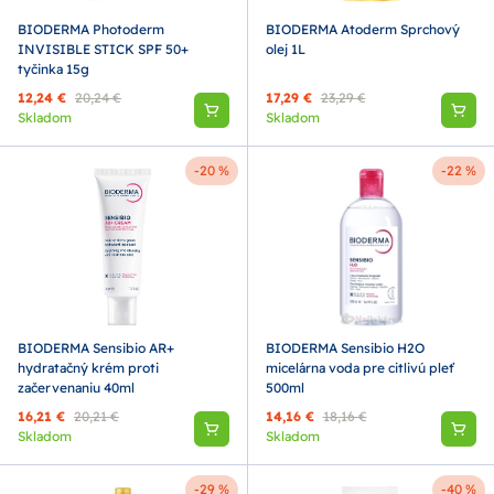
BIODERMA Photoderm
BIODERMA Atoderm Sprchový
INVISIBLE STICK SPF 50+
olej 1L
tyčinka 15g
12,24 €
20,24 €
17,29 €
23,29 €
Skladom
Skladom
-20 %
-22 %
BIODERMA Sensibio AR+
BIODERMA Sensibio H2O
hydratačný krém proti
micelárna voda pre citlivú pleť
začervenaniu 40ml
500ml
16,21 €
20,21 €
14,16 €
18,16 €
Skladom
Skladom
-29 %
-40 %