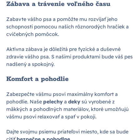
Zábava a trávenie voľného času
Zabavte vášho psa a pomôžte mu rozvíjať jeho
schopnosti pomocou našich rôznorodých hračiek a
cvičebných pomôcok.
Aktívna zábava je dôležitá pre fyzické a duševné
zdravie vášho psa. S našimi produktami bude váš pes
nadšený a spokojný.
Komfort a pohodlie
Zabezpečte vášmu psovi maximálny komfort a
pohodlie. Naše
pelechy
a
deky
sú vyrobené z
mäkkých a pohodlných materiálov, ktoré umožňujú
vášmu psovi relaxovať a spať v pokoji.
Dajte svojmu psiemu priateľovi miesto, kde sa bude
cítiť
bezpečne a pohodlne
.