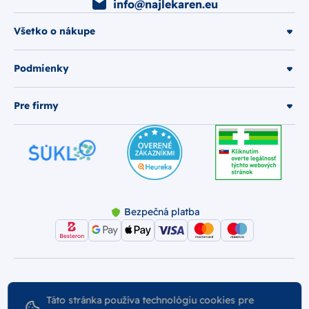
info@najlekaren.eu
Všetko o nákupe
Podmienky
Pre firmy
Bezpečná platba
© 2026 Najlekáreň s.r.o.. Všetky práva vyhradené.
Táto stránka používa technológiu cookies pre
Vytvoril