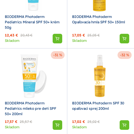
BIODERMA Photoderm
BIODERMA Photoderm
Pediatrics Mineral SPF 50+ krém
Opaľovacia hmla SPF 50+ 150ml
50g
12,43 €
20,43 €
17,05 €
25,05 €
Skladom
Skladom
-31 %
-32 %
BIODERMA Photoderm
BIODERMA Photoderm SPF 30
Pediatrics mlieko pre deti SPF
opaľovací sprej 200ml
50+ 200ml
17,57 €
25,57 €
17,02 €
25,02 €
Skladom
Skladom