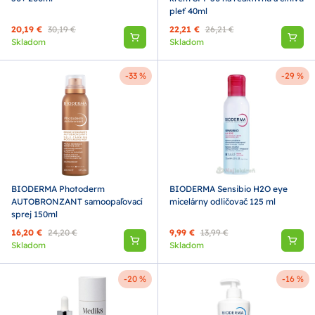
pleť 40ml
20,19 €
30,19 €
22,21 €
26,21 €
Skladom
Skladom
-33 %
-29 %
BIODERMA Photoderm
BIODERMA Sensibio H2O eye
AUTOBRONZANT samoopaľovací
micelárny odličovač 125 ml
sprej 150ml
16,20 €
24,20 €
9,99 €
13,99 €
Skladom
Skladom
-20 %
-16 %